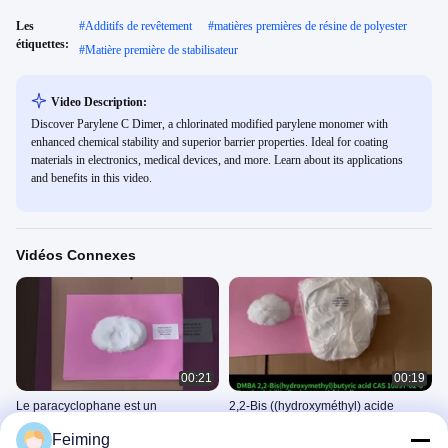
Les
#
Additifs de revêtement
#
matières premières de résine de polyester
étiquettes:
#
Matière première de stabilisateur
Video Description:
Discover Parylene C Dimer, a chlorinated modified parylene monomer with
enhanced chemical stability and superior barrier properties. Ideal for coating
materials in electronics, medical devices, and more. Learn about its applications
and benefits in this video.
Vidéos Connexes
00:21
00:19
Le paracyclophane est un
2,2-Bis ((hydroxyméthyl) acide
nanomatériau polymère synthétisé
butyrique Bonne solubilité,
Feiming
organiquement
écologique
2503
2503