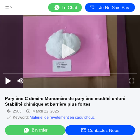
Le Chat
- Je Ne Sais Pas.
Parylène C dimère Monomère de parylène modifié chloré
Stabilité chimique et barrière plus fortes
2503
March 22, 2025
Keyword:
Matériel de revêtement en caoutchouc
Bavarder
Contactez Nous