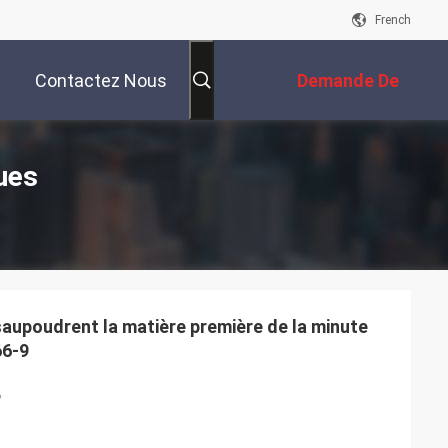
French
Contactez Nous
Demande De
Soumission
ues
upoudrent la matière première de la minute
66-9
%