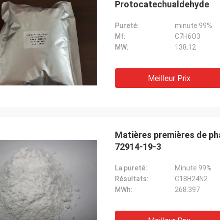
Protocatechualdehyde
Pureté:
minute 99%
Mf:
C7H6O3
MW:
138,12
Meilleur Prix
Matières premières de p
72914-19-3
La pureté:
Minute 99%
Résultats:
C18H24N2
MWh:
268.397