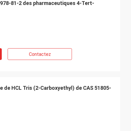
3978-81-2 des pharmaceutiques 4-Tert-
 Belgique
ice de Feiming
ente, vraiment
ulter, adaptant
livraison, service
Contactez
e de HCL Tris (2-Carboxyethyl) de CAS 51805-