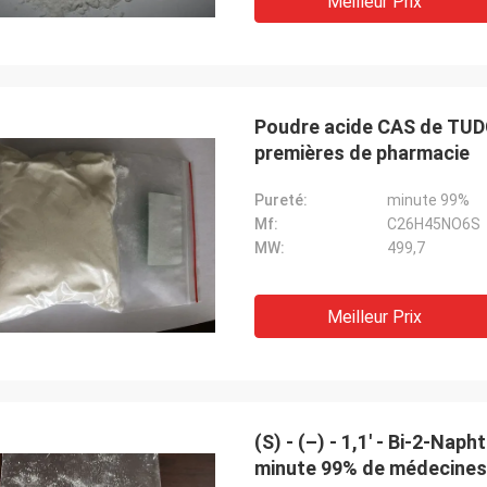
Meilleur Prix
Poudre acide CAS de TUD
premières de pharmacie
Pureté:
minute 99%
Mf:
C26H45NO6S
MW:
499,7
Meilleur Prix
(S) - (–) - 1,1' - Bi-2-Na
minute 99% de médecines