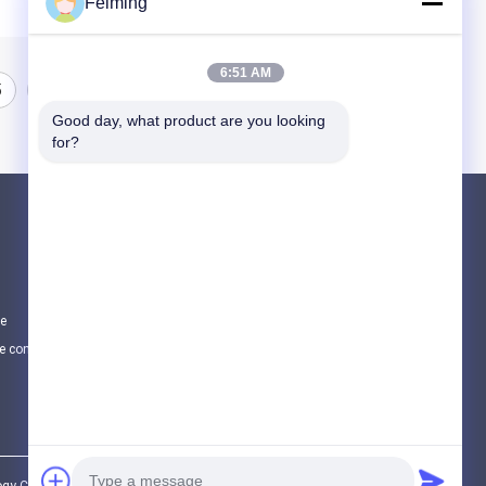
Feiming
6:51 AM
5
Good day, what product are you looking 
for?
Produits
Monomère de Polyimide
Matériel de revêtement en caoutchouc
te
Produits chimiques électroniques
e confidentialité
Toutes les catégories