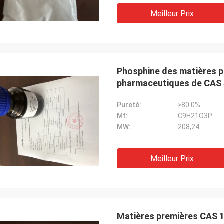
Meilleur Prix
Phosphine des matières p
pharmaceutiques de CAS 
Pureté:
≥80.0%
Mf:
C9H21O3P
MW:
208,24
Meilleur Prix
Matières premières CAS 