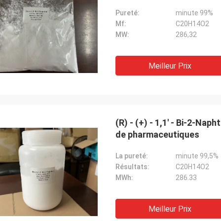
Pureté:
minute 99%
Mf:
C20H14O2
MW:
286,32
Meilleur Prix
(R) - (+) - 1,1' - Bi-2-N
de pharmaceutiques
La pureté:
minute 99,5%
Résultats:
C20H14O2
MWh:
286.33
Meilleur Prix