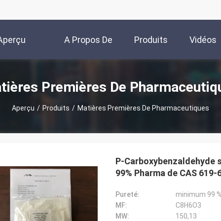
Aperçu
A Propos De
Produits
Vidéos
Nous
tières Premières De Pharmaceutiq
Aperçu
/
Produits
/
Matières Premières De Pharmaceutiques
P-Carboxybenzaldehyde sa
99% Pharma de CAS 619-
Pureté:
minimum 99 
MF:
C8H6O3
MW:
150,13