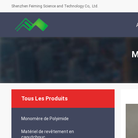
Shenzhen Feiming Science and Technology Co,. Ltd.
M
Tous Les Produits
Monomère de Polyimide
Matériel de revêtement en
caoutchouc