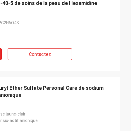
-40-5 de soins de la peau de Hexamidine
 Belgique
2C2H6O4S
ice de Feiming
ente, vraiment
ulter, adaptant
livraison, service
Contactez
uryl Ether Sulfate Personal Care de sodium
anionique
se jaune-clair
ensio-actif anionique