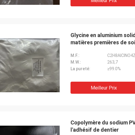
Meilleur Prix
Glycine en aluminium soli
matières premières de so
M.F.:
C2H8AlClNO4
M.W.:
263,7
La pureté:
≥99.0%
Meilleur Prix
Copolymère du sodium PV
l'adhésif de dentier