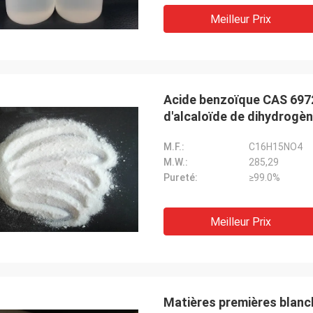
Meilleur Prix
Acide benzoïque CAS 697
d'alcaloïde de dihydrogè
M.F.:
C16H15NO4
M.W.:
285,29
Pureté:
≥99.0%
Meilleur Prix
Matières premières blan