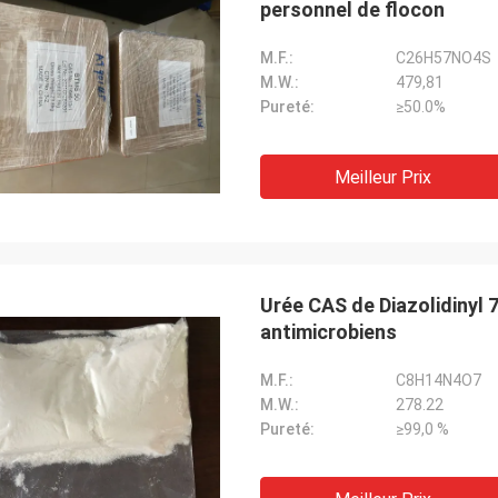
personnel de flocon
M.F.:
C26H57NO4S
M.W.:
479,81
Pureté:
≥50.0%
Meilleur Prix
Urée CAS de Diazolidinyl
antimicrobiens
M.F.:
C8H14N4O7
M.W.:
278.22
Pureté:
≥99,0 %