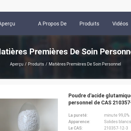
Aperçu
A Propos De
Produits
Vidéos
Nous
atières Premières De Soin Personn
Aperçu
/
Produits
/
Matières Premières De Soin Personnel
Poudre d'acide glutamiqu
personnel de CAS 210357
La pureté:
minute 99,0%
Apparence:
Solides blanc
Le CAS:
210357-12-3