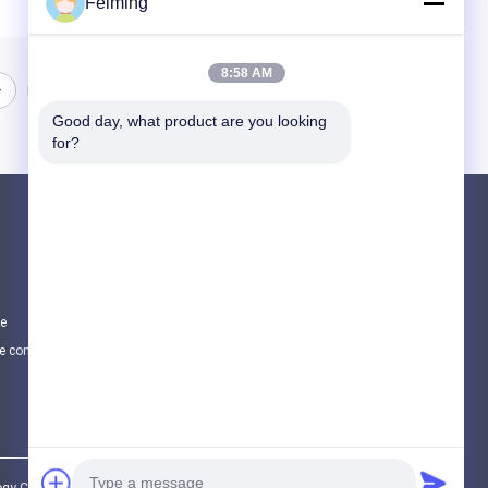
Feiming
8:58 AM
Good day, what product are you looking 
for?
Produits
Monomère de Polyimide
Matériel de revêtement en caoutchouc
te
Produits chimiques électroniques
e confidentialité
Toutes les catégories