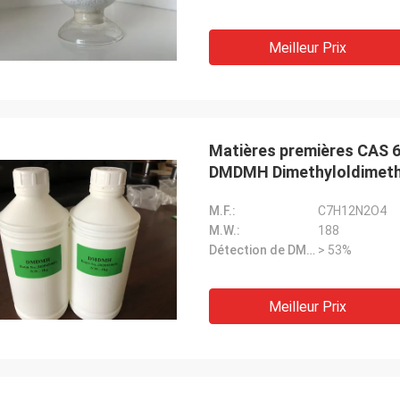
Meilleur Prix
Matières premières CAS 6
DMDMH Dimethyloldimeth
M.F.:
C7H12N2O4
M.W.:
188
Détection de DMDM:
> 53%
Meilleur Prix