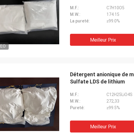
M.F.:
C7H10O5
M.W.:
174.15
La pureté:
≥99.0%
Meilleur Prix
DEO
Détergent anionique de ma
Sulfate LDS de lithium
M.F.:
C12H25LiO4S
M.W.:
272,33
Pureté:
≥99.5%
Meilleur Prix