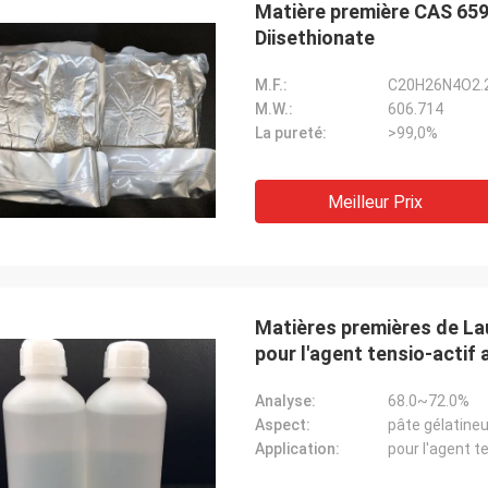
Matière première CAS 659
Diisethionate
Lara Schenk de
M.F.:
C20H26N4O2.
Kurt en Suisse
M.W.:
606.714
Il est étonnant que serv
 bien et les gens y travaillent.
La pureté:
>99,0%
pour dépasser notre att
'aurai des nouvelles, je les
professionnelle sur cons
erai directement avec vous.
aux besoins du client, la 
Meilleur Prix
après-vente.
Matières premières de La
pour l'agent tensio-actif 
Analyse:
68.0~72.0%
Aspect:
pâte gélatineu
Application:
pour l'agent t