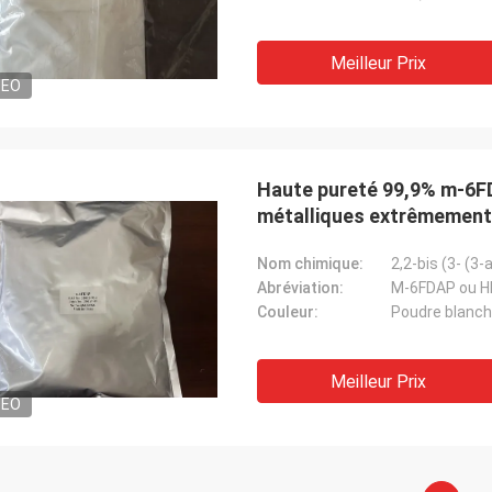
Meilleur Prix
DEO
Haute pureté 99,9% m-6FD
métalliques extrêmement 
Nom chimique:
2,2-bis (3- (
Abréviation:
M-6FDAP ou H
Couleur:
Poudre blanc
Meilleur Prix
DEO