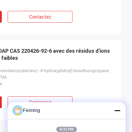
Contactez
AP CAS 220426-92-6 avec des résidus d'ions
faibles
3-aminobenzoylamino) -4-hydroxyphényl) hexafluoropropane
FHA
he
Contactez
Feiming
8:33 PM