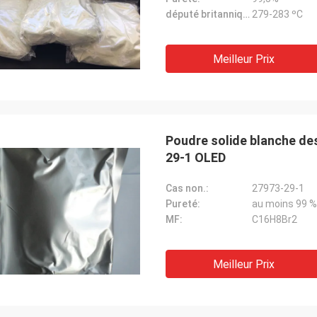
député britannique:
279-283 ºC
Meilleur Prix
Poudre solide blanche de
29-1 OLED
Cas non.:
27973-29-1
Pureté:
au moins 99 %
MF:
C16H8Br2
Meilleur Prix