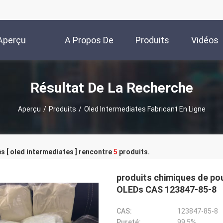
Aperçu
A Propos De
Produits
Vidéos
Nous
Résultat De La Recherche
Aperçu
/
Produits
/
Oled Intermediates Fabricant En Ligne
s [ oled intermediates ] rencontre
5
produits.
produits chimiques de pou
OLEDs CAS 123847-85-8
CAS:
123847-85-8
Pureté:
99,5%