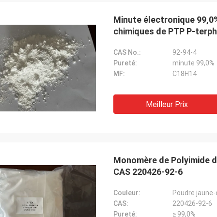
Minute électronique 99,0
chimiques de PTP P-terph
Lara Schenk de
Kurt en Suisse
Il est étonnant que serv
CAS No.:
92-94-4
 bien et les gens y travaillent.
pour dépasser notre att
Pureté:
minute 99,0%
'aurai des nouvelles, je les
professionnelle sur cons
MF:
C18H14
erai directement avec vous.
aux besoins du client, la 
après-vente.
Meilleur Prix
Monomère de Polyimide d
CAS 220426-92-6
Couleur:
Poudre jaune-c
CAS:
220426-92-6
Pureté:
≥ 99,0%