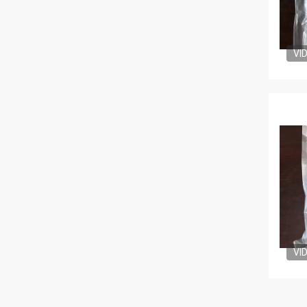
VI
VI