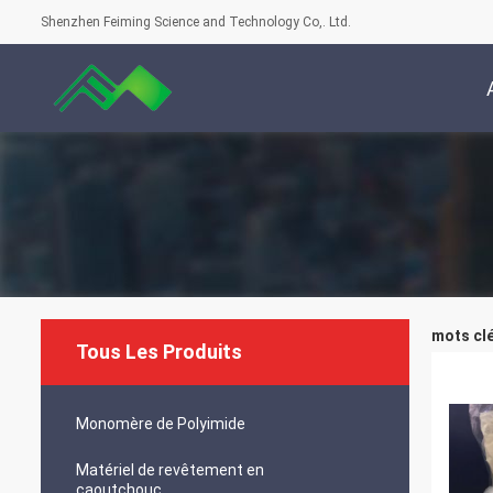
Shenzhen Feiming Science and Technology Co,. Ltd.
mots clé
Tous Les Produits
Monomère de Polyimide
Matériel de revêtement en
caoutchouc