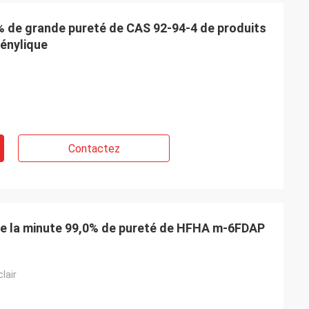
% de grande pureté de CAS 92-94-4 de produits
énylique
 Belgique
ice de Feiming
ente, vraiment
ulter, adaptant
livraison, service
Contactez
e la minute 99,0% de pureté de HFHA m-6FDAP
lair