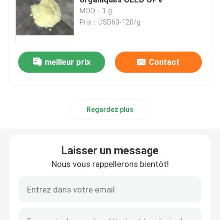
MOQ：1 g
Prix：USD60-120/g
Produits chimiques électroniques
Matériaux photovoltaïques organiques
meilleur prix
Contact
Matériaux d'OLED
Regardez plus
Matières premières de pharmaceutiques
Laisser un message
Matières premières de soin personnel
Nous vous rappellerons bientôt!
Matières premières cosmétiques
Supplément nutritionnel de nourriture