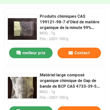
Produits chimiques CAS
199121-98-7 d'Oled de matière
organique de la minute 99%
DNTPD Oled de pureté
MOQ：1g
Prix：USD1-100/g
meilleur prix
Contact
Matériel large composé
organique chimique de Gap de
bande de BCP CAS 4733-39-5
Oled
MOQ：1g
Prix：USD1-100/g