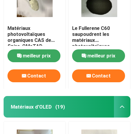
Matériaux
Le Fullerene C60
photovoltaïques
saupoudrent les
organiques CAS de
matériaux
Spiro-OMeTAD
photovoltaïques
207739-72-8
organiques CAS
meilleur prix
meilleur prix
C81H68N4O8
99685-96-8
Contact
Contact
Matériaux d'OLED
(19)