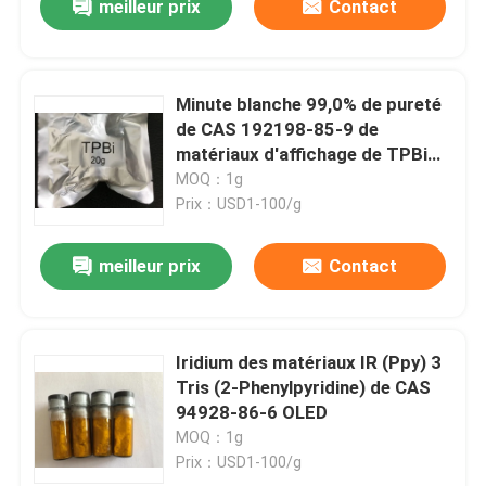
meilleur prix
Contact
Minute blanche 99,0% de pureté
de CAS 192198-85-9 de
matériaux d'affichage de TPBi
Oled de poudre
MOQ：1g
Prix：USD1-100/g
meilleur prix
Contact
Iridium des matériaux IR (Ppy) 3
Tris (2-Phenylpyridine) de CAS
94928-86-6 OLED
MOQ：1g
Prix：USD1-100/g