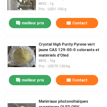
105598-27-4
MOQ：1g
Prix：USD1-100/g
Au sujet de nous
meilleur prix
Contact
Visite d'usine
Contrôle de qualité
Crystal High Purity Pyrene vert
jaune CAS 129-00-0 colorants et
matériels d'Oled
Contactez-nous
MOQ：1kg
Prix：USD70-120/kg
Demandez une citation
meilleur prix
Contact
Monomère de Polyimide
Matériaux photovoltaïques
Matériel de revêtement en caoutchouc
organiques OLED OPV