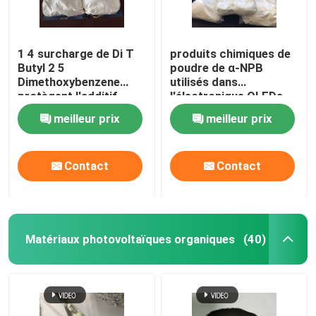
1 4 surcharge de Di T
produits chimiques de
Butyl 2 5
poudre de α-NPB
Dimethoxybenzene
utilisés dans
protègent l'additif
l'électronique OLEDs
d'électrolyte
CAS 123847-85-8
meilleur prix
meilleur prix
Contact
Contact
Matériaux photovoltaïques organiques
(40)