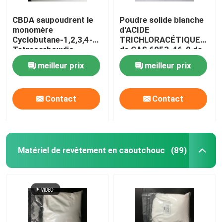
CBDA saupoudrent le
Poudre solide blanche
monomère
d'ACIDE
Cyclobutane-1,2,3,4-
TRICHLORACÉTIQUE
Tetracarboxylic
de CAS 6053-46-9 de
Dianhydride de
monomère de
meilleur prix
meilleur prix
Polyimide de CAS
Polyimide de la minute
4415-87-6
99% de pureté
Contact
Contact
Matériel de revêtement en caoutchouc
(89)