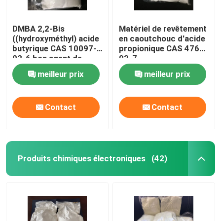
DMBA 2,2-Bis
Matériel de revêtement
((hydroxyméthyl) acide
en caoutchouc d'acide
butyrique CAS 10097-
propionique CAS 4767-
02-6 bon agent de
03-7
liaison croisée et
(hydroxyméthylique) de
meilleur prix
meilleur prix
hydrophile ou utilisé
DMPA 2,2-Bis
pour produire un
système à haute
Contact
Contact
molécule à base d'eau
Produits chimiques électroniques
(42)