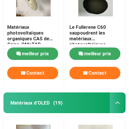
Matériaux
Le Fullerene C60
photovoltaïques
saupoudrent les
organiques CAS de
matériaux
Spiro-OMeTAD
photovoltaïques
207739-72-8
organiques CAS
meilleur prix
meilleur prix
C81H68N4O8
99685-96-8
Contact
Contact
Matériaux d'OLED
(19)