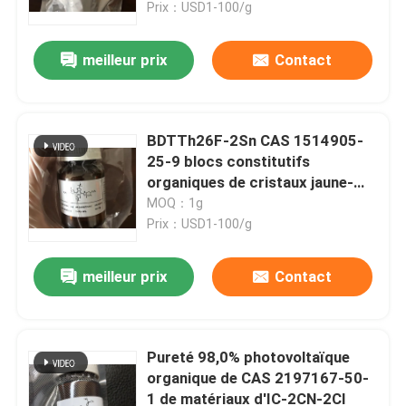
Prix：USD1-100/g
meilleur prix
Contact
BDTTh26F-2Sn CAS 1514905-
25-9 blocs constitutifs
organiques de cristaux jaune-
clair
MOQ：1g
Prix：USD1-100/g
meilleur prix
Contact
Maison
Produits
Pureté 98,0% photovoltaïque
organique de CAS 2197167-50-
1 de matériaux d'IC-2CN-2Cl
Vidéos