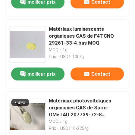
meilleur prix
Contact
Matériaux luminescents
organiques CAS de F4TCNQ
29261-33-4 bas MOQ
MOQ：1g
Prix：USD1-100/g
meilleur prix
Contact
Matériaux photovoltaïques
organiques CAS de Spiro-
OMeTAD 207739-72-8
C81H68N4O8
MOQ：1g
Prix：USD110-225/g