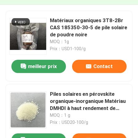
Matériaux organiques 3T8-2Br
CAS 185350-30-5 de pile solaire
de poudre noire
MOQ：1g
Prix：USD1-100/g
meilleur prix
Contact
Piles solaires en pérovskite
organique-inorganique Matériau
DMHDI à haut rendement de
conversion
MOQ：1 g
Prix：USD20-100/g