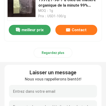
organique de la minute 99%
DNTPD Oled de pureté
MOQ：1g
Produits chimiques électroniques
Prix：USD1-100/g
Matériaux photovoltaïques organiques
meilleur prix
Contact
Matériaux d'OLED
Regardez plus
Matières premières de pharmaceutiques
Laisser un message
Matières premières de soin personnel
Nous vous rappellerons bientôt!
Matières premières cosmétiques
Supplément nutritionnel de nourriture