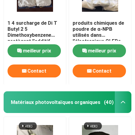
1 4 surcharge de Di T
produits chimiques de
Butyl 2 5
poudre de α-NPB
Dimethoxybenzene
utilisés dans
protègent l'additif
l'électronique OLEDs
d'électrolyte
CAS 123847-85-8
meilleur prix
meilleur prix
Contact
Contact
Matériaux photovoltaïques organiques
(40)