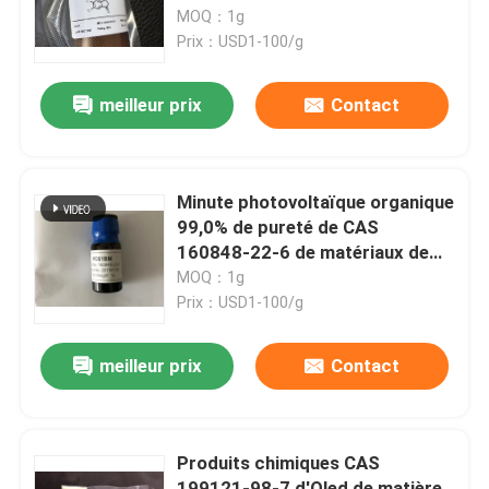
MOQ：1g
Prix：USD1-100/g
Au sujet de nous
meilleur prix
Contact
Visite d'usine
Contrôle de qualité
Minute photovoltaïque organique
99,0% de pureté de CAS
160848-22-6 de matériaux de
Contactez-nous
PC61BM
MOQ：1g
Prix：USD1-100/g
Demandez une citation
meilleur prix
Contact
Monomère de Polyimide
Produits chimiques CAS
Matériel de revêtement en caoutchouc
199121-98-7 d'Oled de matière