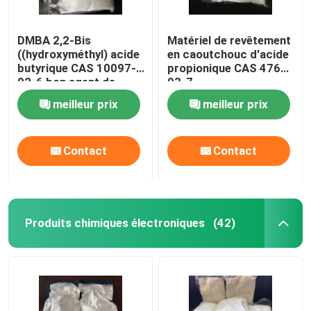
DMBA 2,2-Bis
Matériel de revêtement
((hydroxyméthyl) acide
en caoutchouc d'acide
butyrique CAS 10097-
propionique CAS 4767-
02-6 bon agent de
03-7
liaison croisée et
(hydroxyméthylique) de
meilleur prix
meilleur prix
hydrophile ou utilisé
DMPA 2,2-Bis
pour produire un
système à haute
Contact
Contact
molécule à base d'eau
Produits chimiques électroniques
(42)