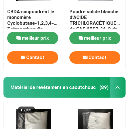
CBDA saupoudrent le
Poudre solide blanche
monomère
d'ACIDE
Cyclobutane-1,2,3,4-
TRICHLORACÉTIQUE
Tetracarboxylic
de CAS 6053-46-9 de
Dianhydride de
monomère de
meilleur prix
meilleur prix
Polyimide de CAS
Polyimide de la minute
4415-87-6
99% de pureté
Contact
Contact
Matériel de revêtement en caoutchouc
(89)