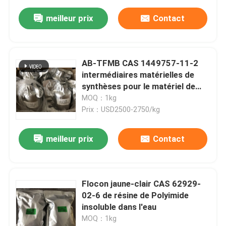
meilleur prix
Contact
AB-TFMB CAS 1449757-11-2
intermédiaires matérielles de
synthèses pour le matériel de
Polyimide
MOQ：1kg
Prix：USD2500-2750/kg
meilleur prix
Contact
Flocon jaune-clair CAS 62929-
02-6 de résine de Polyimide
insoluble dans l'eau
MOQ：1kg