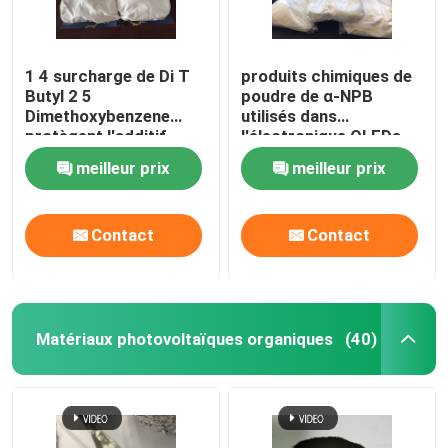
1 4 surcharge de Di T
produits chimiques de
Butyl 2 5
poudre de α-NPB
Dimethoxybenzene
utilisés dans
protègent l'additif
l'électronique OLEDs
d'électrolyte
CAS 123847-85-8
meilleur prix
meilleur prix
Contact
Contact
Matériaux photovoltaïques organiques
(40)