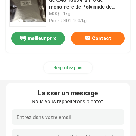
monomère de Polyimide de
DMCBDA bonne
MOQ：1kg
Produits chimiques électroniques
Prix：USD1-100/kg
Matériaux photovoltaïques organiques
meilleur prix
Contact
Matériaux d'OLED
Regardez plus
Matières premières de pharmaceutiques
Laisser un message
Matières premières de soin personnel
Nous vous rappellerons bientôt!
Matières premières cosmétiques
Supplément nutritionnel de nourriture