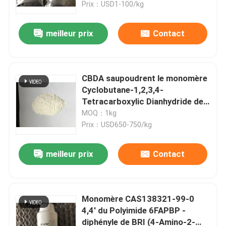
Prix：USD1-100/kg
meilleur prix
Contact
CBDA saupoudrent le monomère
Cyclobutane-1,2,3,4-
Tetracarboxylic Dianhydride de
Polyimide de CAS 4415-87-6
MOQ：1kg
Prix：USD650-750/kg
meilleur prix
Contact
Maison
Produits
Monomère CAS138321-99-0
4,4' du Polyimide 6FAPBP -
diphényle de BRI (4-Amino-2-
Vidéos