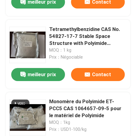
meilleur prix
Contact
Tetramethylbenzidine CAS No.
54827-17-7 Stable Space
Structure with Polyimide
Material
MOQ：1 kg
Prix：Négociable
meilleur prix
Contact
Monomère du Polyimide ET-
PCC5 CAS 1064657-09-5 pour
le matériel de Polyimide
MOQ：1kg
Prix：USD1-100/kg