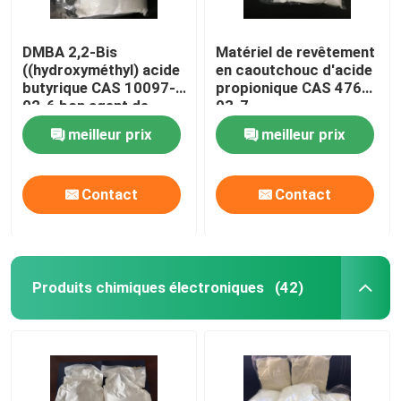
DMBA 2,2-Bis
Matériel de revêtement
((hydroxyméthyl) acide
en caoutchouc d'acide
butyrique CAS 10097-
propionique CAS 4767-
02-6 bon agent de
03-7
liaison croisée et
(hydroxyméthylique) de
meilleur prix
meilleur prix
hydrophile ou utilisé
DMPA 2,2-Bis
pour produire un
système à haute
Contact
Contact
molécule à base d'eau
Produits chimiques électroniques
(42)