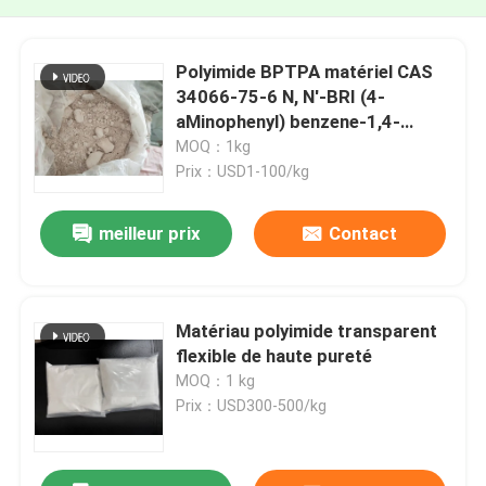
Polyimide BPTPA matériel CAS
34066-75-6 N, N'-BRI (4-
aMinophenyl) benzene-1,4-
dicarboxaMide
MOQ：1kg
Prix：USD1-100/kg
meilleur prix
Contact
Matériau polyimide transparent
flexible de haute pureté
MOQ：1 kg
Prix：USD300-500/kg