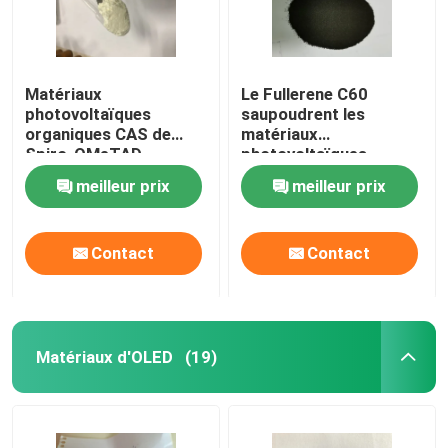
Matériaux
Le Fullerene C60
photovoltaïques
saupoudrent les
organiques CAS de
matériaux
Spiro-OMeTAD
photovoltaïques
207739-72-8
organiques CAS
meilleur prix
meilleur prix
C81H68N4O8
99685-96-8
Contact
Contact
Matériaux d'OLED
(19)