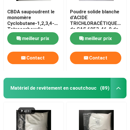
CBDA saupoudrent le
Poudre solide blanche
monomère
d'ACIDE
Cyclobutane-1,2,3,4-
TRICHLORACÉTIQUE
Tetracarboxylic
de CAS 6053-46-9 de
Dianhydride de
monomère de
meilleur prix
meilleur prix
Polyimide de CAS
Polyimide de la minute
4415-87-6
99% de pureté
Contact
Contact
Matériel de revêtement en caoutchouc
(89)