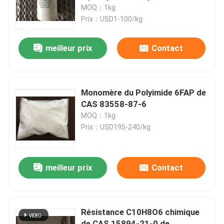
Trifluoromethylphenoxy)
MOQ：1kg
Prix：USD1-100/kg
Au sujet de nous
meilleur prix
Contact
Visite d'usine
Contrôle de qualité
Monomère du Polyimide 6FAP de
CAS 83558-87-6
MOQ：1kg
Contactez-nous
Prix：USD195-240/kg
Demandez une citation
meilleur prix
Contact
Monomère de Polyimide
Résistance C10H8O6 chimique
Matériel de revêtement en caoutchouc
de CAS 15894-21-0 de