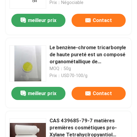
Prix：Négociable
meilleur prix
Contact
Le benzène-chrome tricarbonyle
de haute pureté est un composé
organométallique de
coordination classique. Il
MOQ：50g
présente un centre de chrome(0)
Prix：USD70-100/g
lié à un cycle benzénique et à
trois ligands carbonyle (CO)
meilleur prix
Contact
Maison
Produits
CAS 439685-79-7 matières
premières cosmétiques pro-
Xylane Tetrahyclropyantiol
Vidéos