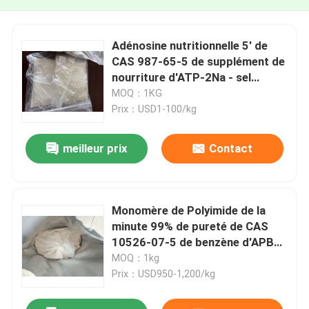
Adénosine nutritionnelle 5' de
CAS 987-65-5 de supplément de
nourriture d'ATP-2Na - sel
disodique de triphosphate
MOQ：1KG
Prix：USD1-100/kg
meilleur prix
Contact
Monomère de Polyimide de la
minute 99% de pureté de CAS
10526-07-5 de benzène d'APB
1,3-Bis (3-Aminophenoxy)
MOQ：1kg
Prix：USD950-1,200/kg