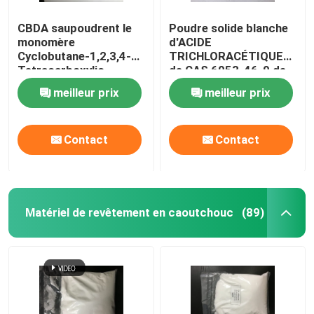
CBDA saupoudrent le
Poudre solide blanche
monomère
d'ACIDE
Cyclobutane-1,2,3,4-
TRICHLORACÉTIQUE
Tetracarboxylic
de CAS 6053-46-9 de
Dianhydride de
monomère de
meilleur prix
meilleur prix
Polyimide de CAS
Polyimide de la minute
4415-87-6
99% de pureté
Contact
Contact
Matériel de revêtement en caoutchouc
(89)