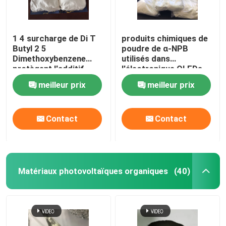
1 4 surcharge de Di T
produits chimiques de
Butyl 2 5
poudre de α-NPB
Dimethoxybenzene
utilisés dans
protègent l'additif
l'électronique OLEDs
d'électrolyte
CAS 123847-85-8
meilleur prix
meilleur prix
Contact
Contact
Matériaux photovoltaïques organiques
(40)