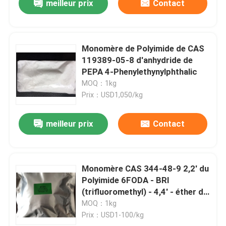
meilleur prix
Contact
Monomère de Polyimide de CAS
119389-05-8 d'anhydride de
PEPA 4-Phenylethynylphthalic
MOQ：1kg
Prix：USD1,050/kg
meilleur prix
Contact
Monomère CAS 344-48-9 2,2' du
Polyimide 6FODA - BRI
(trifluoromethyl) - 4,4' - éther de
diaminodiphenyl
MOQ：1kg
Prix：USD1-100/kg