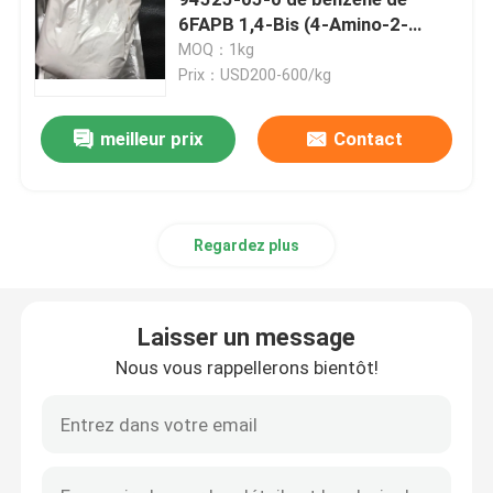
6FAPB 1,4-Bis (4-Amino-2-
Trifluoromethylphenoxy)
MOQ：1kg
Produits chimiques électroniques
Prix：USD200-600/kg
Matériaux photovoltaïques organiques
meilleur prix
Contact
Matériaux d'OLED
Regardez plus
Matières premières de pharmaceutiques
Laisser un message
Matières premières de soin personnel
Nous vous rappellerons bientôt!
Matières premières cosmétiques
Supplément nutritionnel de nourriture