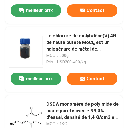
meilleur prix
Contact
Le chlorure de molybdène(V) 4N
de haute pureté MoCl₅ est un
halogénure de métal de
transition polyvalent connu pour
MOQ：500g
sa forte acidité de Lewis et son
Prix：USD200-400/kg
rôle d'intermédiaire clé en chimie
du molybdène
meilleur prix
Contact
DSDA monomère de polyimide de
haute pureté avec ≥ 99,0%
d'essai, densité de 1,4 G/cm3 et
durée de conservation de 2 ans
MOQ：1KG