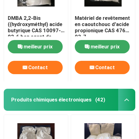
DMBA 2,2-Bis
Matériel de revêtement
((hydroxyméthyl) acide
en caoutchouc d'acide
butyrique CAS 10097-
propionique CAS 4767-
02-6 bon agent de
03-7
liaison croisée et
(hydroxyméthylique) de
meilleur prix
meilleur prix
hydrophile ou utilisé
DMPA 2,2-Bis
pour produire un
système à haute
Contact
Contact
molécule à base d'eau
Produits chimiques électroniques
(42)