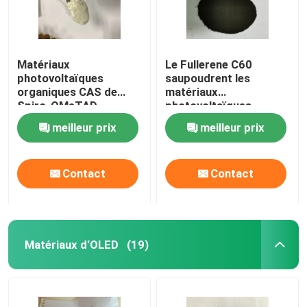
Matériaux
Le Fullerene C60
photovoltaïques
saupoudrent les
organiques CAS de
matériaux
Spiro-OMeTAD
photovoltaïques
207739-72-8
organiques CAS
meilleur prix
meilleur prix
C81H68N4O8
99685-96-8
Contact
Contact
Matériaux d'OLED
(19)