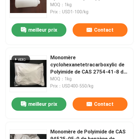
hydroxypropylique
MOQ：1kg
Prix：USD1-100/kg
Au sujet de nous
meilleur prix
Contact
Visite d'usine
Contrôle de qualité
Monomère
cyclohexanetetracarboxylic de
Polyimide de CAS 2754-41-8 de
Contactez-nous
dianhydride de HPMDA 1,2,4,5
MOQ：1kg
Prix：USD400-550/kg
Demandez une citation
meilleur prix
Contact
Monomère de Polyimide
Monomère de Polyimide de CAS
Matériel de revêtement en caoutchouc
94525-05-0 de benzène de