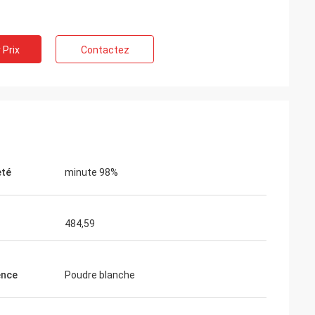
 Prix
Contactez
eté
minute 98%
484,59
ence
Poudre blanche