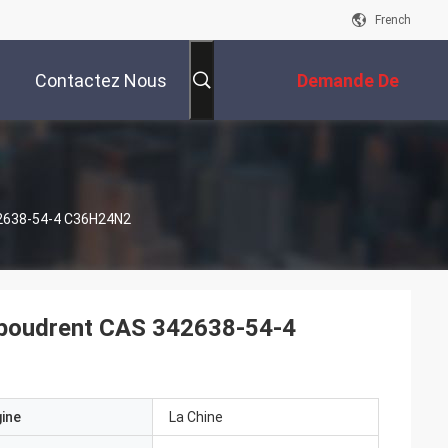
French
Contactez Nous
Demande De
Soumission
42638-54-4 C36H24N2
upoudrent CAS 342638-54-4
gine
La Chine