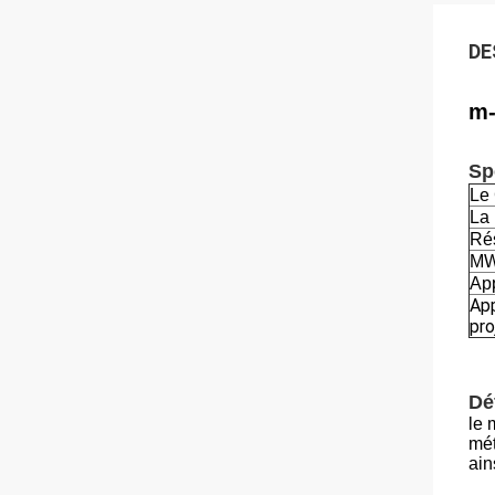
DE
m-
Sp
Le
La 
Rés
M
Ap
App
pro
Dé
le 
mét
ain