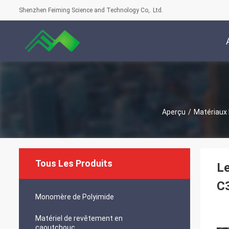
Shenzhen Feiming Science and Technology Co,. Ltd.
Aperçu
/
Matériaux
Tous Les Produits
L
C
Monomère de Polyimide
Matériel de revêtement en
caoutchouc