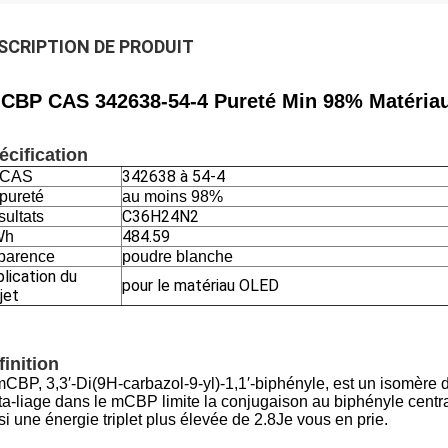
SCRIPTION DE PRODUIT
CBP CAS 342638-54-4 Pureté Min 98% Matériau
écification
342638 à 54-4
 CAS
pureté
au moins 98%
C36H24N2
ultats
484.59
Wh
parence
poudre blanche
lication du
pour le matériau OLED
jet
finition
mCBP, 3,3′-Di(9H-carbazol-9-yl)-1,1′-biphényle, est un isomère 
a-liage dans le mCBP limite la conjugaison au biphényle centra
si une énergie triplet plus élevée de 2.8Je vous en prie.