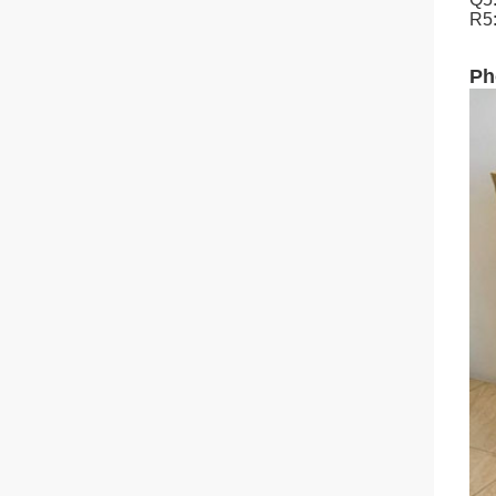
R5:
Ph