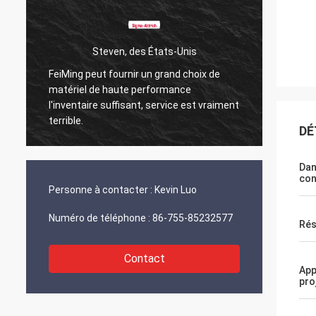
Steven, des États-Unis
Kurt en Su
 peut fournir un grand choix de
Tout va bien et les gens y
el de haute performance
Quand j'aurai des nouvelle
taire suffisant, service est vraiment
partagerai directement 
.
DÉ
Dan
con
Personne à contacter :
Kevin Luo
Numéro de téléphone :
86-755-85232577
Rés
Contact
App
pro