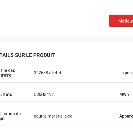
Meilleur
Lara Schenk de Belgique
isse
Il est étonnant que service de Feiming
 travaillent.
pour dépasser notre attente, vraiment
s, je les
professionnelle sur consulter, adaptant
avec vous.
aux besoins du client, la livraison, service
TAILS SUR LE PRODUIT
après-vente.
s le cas
342638 à 54-4
La pur
traire.
ultats
C36H24N2
MWh
lication du
pour le matériel oled
Appar
jet