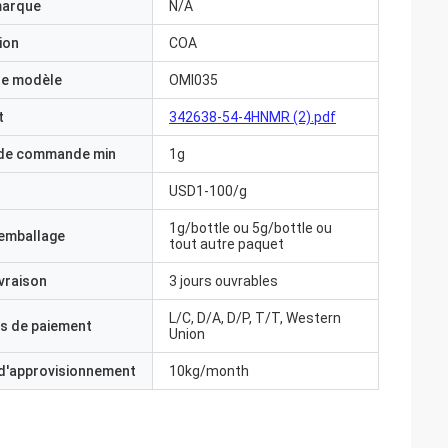
marque
N/A
ion
COA
e modèle
OMI035
t
342638-54-4HNMR (2).pdf
 de commande min
1g
USD1-100/g
1g/bottle ou 5g/bottle ou
'emballage
tout autre paquet
ivraison
3 jours ouvrables
L/C, D/A, D/P, T/T, Western
s de paiement
Union
 d'approvisionnement
10kg/month