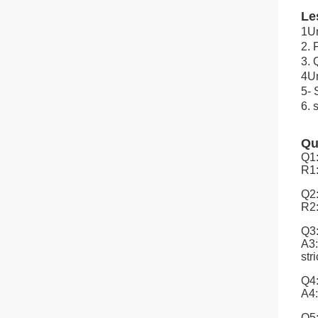
Le
1Un
2. 
3. 
4Un
5- 
6. 
Qu
Q1:
R1:
Q2:
R2:
Q3:
A3:
stri
Q4:
A4:
Q5: