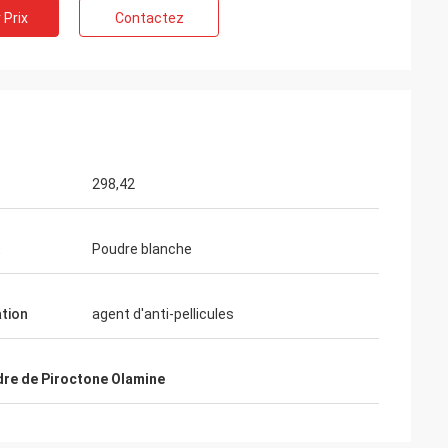
 Prix
Contactez
 Belgique
ice de Feiming
ente, vraiment
ulter, adaptant
livraison, service
298,42
t
Poudre blanche
ation
agent d'anti-pellicules
re de Piroctone Olamine