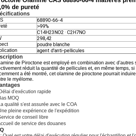
roctone Olamine CAS 68890-66-4 matières prem
,0% de pureté
écifications
S
68890-66-4
reté
99%
>
C14H23NO2 · C2H7NO
W
298,42
pect
poudre blanche
lication
agent d'anti-pellicules
scription
lamine de Piroctone est employé en combination avec d'autre
ectivement réduit la quantité de pellicules et, en même temps, 
emment a été montré, cet olamine de piroctone pourrait induire l'
tre le myélome.
antages
Délai d'exécution rapide
 Bas MOQ
La qualité s'est assurée avec le COA
Une pleine expérience de l'expédition
Service de conseil libre
accueil de service des douanes
AQ
: Quel est votre délai d'exécution régulier pour l'échantillon et l'o