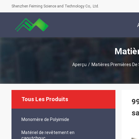
Shenzhen Feiming Science and Technology Co,. Ltd.
Matiè
Aperçu
/
Matières Premières De 
Tous Les Produits
99
s
Monomère de Polyimide
Matériel de revêtement en
caoutchouc