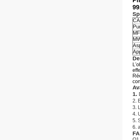
Pi
99
Sp
CA
Pu
MF
M
As
App
De
L'o
eff
Réc
con
Av
1.
2.
3. 
4. 
5. 
6. 
F
Q1 