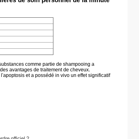
ières de soin personnel de la minute
s substances comme partie de shampooing a
si des avantages de traitement de cheveux.
apoptosis et a possédé in vivo un effet significatif
rdre officiel ?