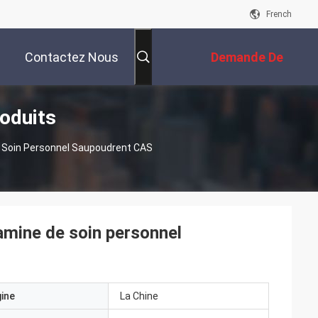
French
Contactez Nous
Demande De
oduits
Soumission
e Soin Personnel Saupoudrent CAS
amine de soin personnel
gine
La Chine