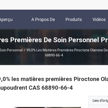
Aperçu
A Propos De
Produits
Vidéos
res Premières De Soin Personnel Pr
Nous
Soin Personnel
/
99,0% Les Matières Premières Piroctone Olamine D
68890-66-4
,0% les matières premières Piroctone Ol
aupoudrent CAS 68890-66-4
Lieu d'ori