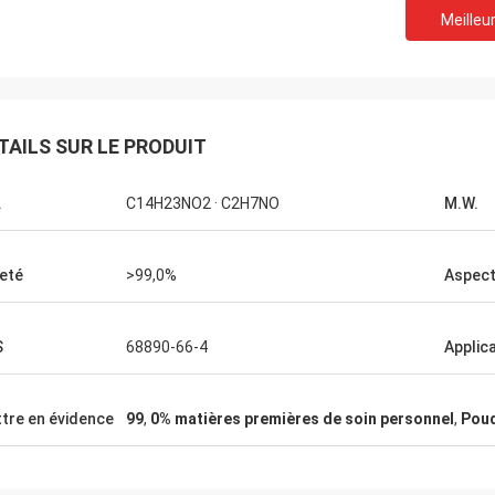
Meilleur
Lara Schenk de
Kurt en Suisse
Il est étonnant que serv
 bien et les gens y travaillent.
pour dépasser notre att
TAILS SUR LE PRODUIT
'aurai des nouvelles, je les
professionnelle sur cons
erai directement avec vous.
aux besoins du client, la 
.
C14H23NO2 · C2H7NO
M.W.
après-vente.
eté
>99,0%
Aspec
S
68890-66-4
Applic
tre en évidence
99
,
0% matières premières de soin personnel
,
Poud