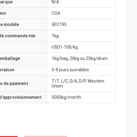
marque
N/A
ion
COA
e modèle
SFC195
 de commande min
1kg
USD1-100/kg
'emballage
1kg/bag, 20kg ou 25kg/drum
ivraison
5-8 jours ouvrables
T/T, L/C, D/A, D/P, Western
s de paiement
Union
 d'approvisionnement
5000kg/month