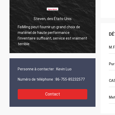
Steven, des États-Unis
FeiMing peut fournir un grand choix de
Tout va
matériel de haute performance
DÉ
Quand j
l'inventaire suffisant, service est vraiment
partag
terrible.
M.F
Pur
Personne à contacter :
Kevin Luo
Numéro de téléphone :
86-755-85232577
CA
Contact
Met