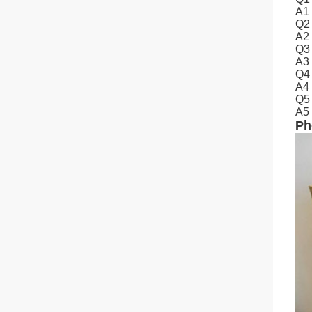
A1 
Q2 
A2 
Q3 
A3 
Q4 
A4 
Q5 
A5 
Ph