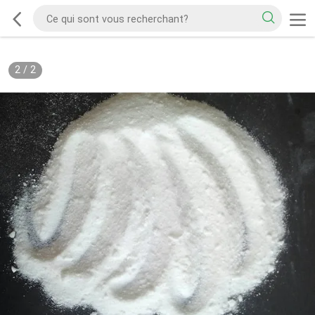
2
/
2