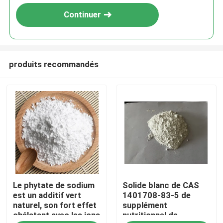
Continuer
produits recommandés
Maison
Le phytate de sodium
Solide blanc de CAS
Produits
est un additif vert
1401708-83-5 de
naturel, son fort effet
supplément
chélatant avec les ions
nutritionnel de
Vidéos