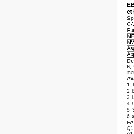
EB
et
Sp
CA
Pu
MF
M
As
App
De
N, 
mou
Av
1.
2.
3. 
4. 
5. 
6. 
F
Q1 
A1 