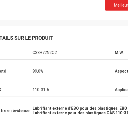
Meilleur
Lara Schenk de
Kurt en Suisse
Il est étonnant que serv
 bien et les gens y travaillent.
pour dépasser notre att
TAILS SUR LE PRODUIT
'aurai des nouvelles, je les
professionnelle sur cons
erai directement avec vous.
aux besoins du client, la 
.
C38H72N2O2
M.W.
après-vente.
eté
99,0%
Aspec
S
110-31-6
Applic
Lubrifiant externe d'EBO pour des plastiques
,
EBO 
tre en évidence
Lubrifiant externe pour des plastiques CAS 110-3