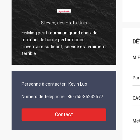
Steven, des États-Unis
FeiMing peut fournir un grand choix de
Tout va
matériel de haute performance
DÉ
Quand j
l'inventaire suffisant, service est vraiment
partag
terrible.
M.F
Pur
Personne à contacter :
Kevin Luo
Numéro de téléphone :
86-755-85232577
CA
Contact
Met