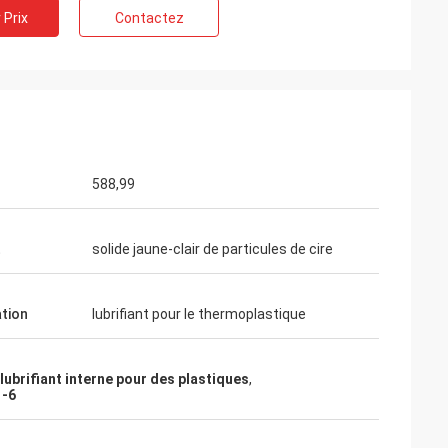
 Prix
Contactez
 Belgique
ice de Feiming
ente, vraiment
ulter, adaptant
livraison, service
588,99
t
solide jaune-clair de particules de cire
ation
lubrifiant pour le thermoplastique
lubrifiant interne pour des plastiques
,
1-6