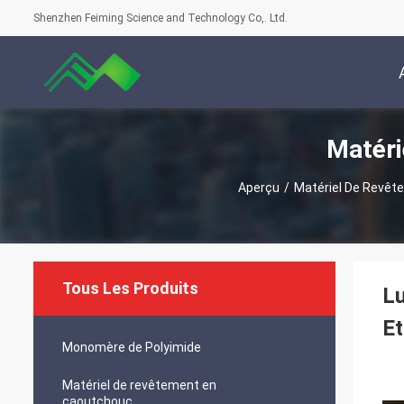
Shenzhen Feiming Science and Technology Co,. Ltd.
Matéri
Aperçu
/
Matériel De Revêt
Tous Les Produits
Lu
Et
Monomère de Polyimide
Matériel de revêtement en
caoutchouc