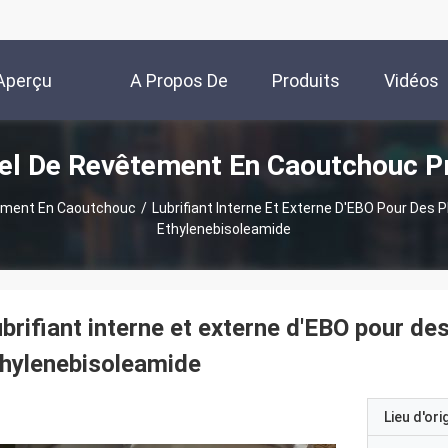
Aperçu
A Propos De
Produits
Vidéos
el De Revêtement En Caoutchouc P
Nous
ement En Caoutchouc
/
Lubrifiant Interne Et Externe D'EBO Pour Des P
Ethylenebisoleamide
brifiant interne et externe d'EBO pour de
hylenebisoleamide
Lieu d'ori