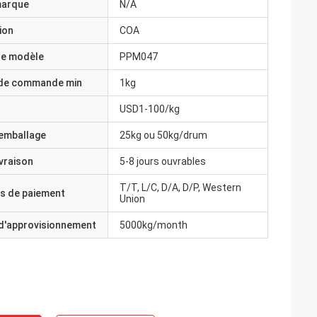
marque
N/A
ion
COA
e modèle
PPM047
 de commande min
1kg
USD1-100/kg
'emballage
25kg ou 50kg/drum
ivraison
5-8 jours ouvrables
T/T, L/C, D/A, D/P, Western
s de paiement
Union
 d'approvisionnement
5000kg/month