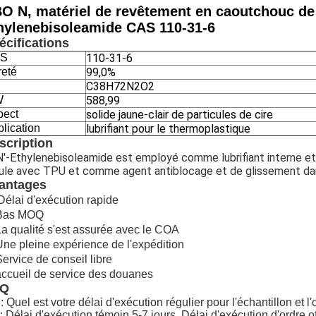
O N, matériel de revêtement en caoutchouc de 
hylenebisoleamide CAS 110-31-6
écifications
S
110-31-6
reté
99,0%
C38H72N2O2
W
588,99
pect
solide jaune-clair de particules de cire
lication
lubrifiant pour le thermoplastique
scription
N'-Ethylenebisoleamide est employé comme lubrifiant interne et
le avec TPU et comme agent antiblocage et de glissement dans
antages
Délai d'exécution rapide
 Bas MOQ
La qualité s'est assurée avec le COA
Une pleine expérience de l'expédition
Service de conseil libre
accueil de service des douanes
AQ
: Quel est votre délai d'exécution régulier pour l'échantillon et l'o
: Délai d'exécution témoin 5-7 jours. Délai d'exécution d'ordre of