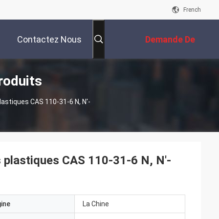
French
Contactez Nous
Demande De
roduits
Soumission
lastiques CAS 110-31-6 N, N'-
s plastiques CAS 110-31-6 N, N'-
gine
La Chine