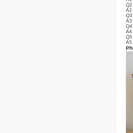
Q2 
A2 
Q3 
A3 
Q4 
A4 
Q5 
A5 
Ph