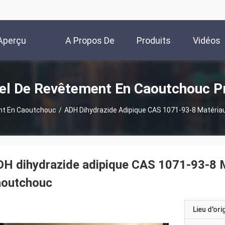
Aperçu
A Propos De
Produits
Vidéos
Nous
el De Revêtement En Caoutchouc P
nt En Caoutchouc
/
ADH Dihydrazide Adipique CAS 1071-93-8 Matéri
H dihydrazide adipique CAS 1071-93-8 M
aoutchouc
Lieu d'ori