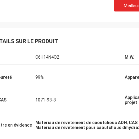
Meilleur
Lara Schenk de
Kurt en Suisse
Il est étonnant que serv
 bien et les gens y travaillent.
pour dépasser notre att
TAILS SUR LE PRODUIT
'aurai des nouvelles, je les
professionnelle sur cons
erai directement avec vous.
aux besoins du client, la 
.
C6H14N4O2
M.W.
après-vente.
pureté
99%
Appar
Applic
CAS
1071-93-8
projet
Matériau de revêtement de caoutchouc ADH
,
CAS 
tre en évidence
Matériau de revêtement pour caoutchouc dihydra