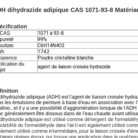
H dihydrazide adipique CAS 1071-93-8 Matéria
écification
1071 à 93-8
 CAS
99%
pureté
C6H14N4O2
ultats
174.2
Wh
Poudre cristalline blanche
parence
lication du
agent de liaison croisée hydrazide
jet
finition
dihydrazide adipique (ADH) est l'agent de liaison croisée hydraz
s les émulsions de peinture à base d'eau en association avec 
aline., et il y a une possibilité d'agglomération lorsque de l'ADH
c généralement être dissous dans de l'eau chaude avant utilisa
dihydrazide adipique est utilisé comme détergent de formaldéh
volatilité du formaldéhyde dans l'air.Il est également utilisé com
lement utilisé comme intermédiaire, pour la liaison croisée d'é
taines résines époxy, qui trouve une application dans le revête