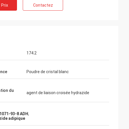
 Prix
Contactez
 Belgique
ice de Feiming
ente, vraiment
ulter, adaptant
livraison, service
174.2
ence
Poudre de cristal blanc
ation du
agent de liaison croisée hydrazide
1071-93-8 ADH
,
zide adipique