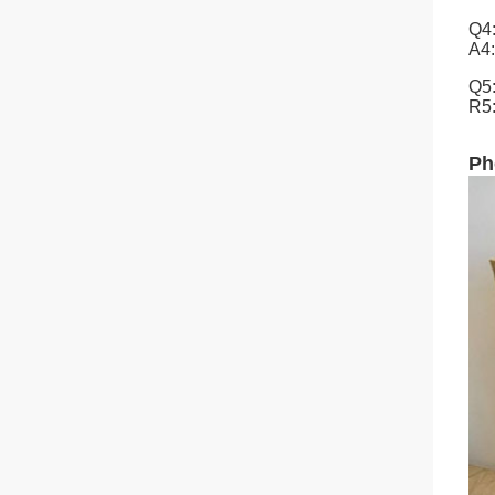
Q4:
A4:
Q5:
R5:
Ph