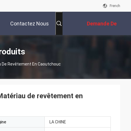
French
Contactez Nous
Demande De
Soumission
roduits
au De Revêtement En Caoutchouc
atériau de revêtement en
gine
LA CHINE