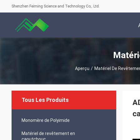
Shenzhen Feiming Science and Technology Co,. Ltd.
Matéri
Aperçu
/
Matériel De Revêteme
Tous Les Produits
AD
c
Monomère de Polyimide
Matériel de revêtement en
caoutchouc