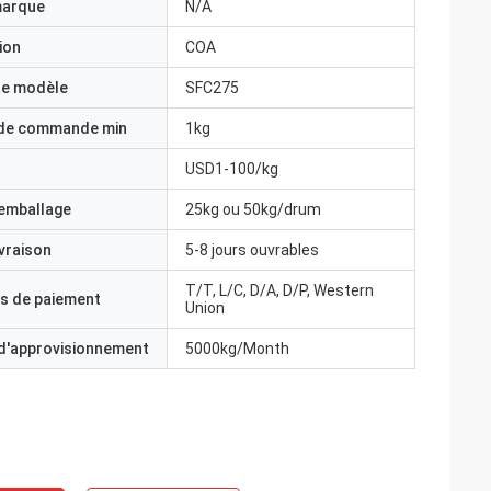
marque
N/A
ion
COA
e modèle
SFC275
 de commande min
1kg
USD1-100/kg
'emballage
25kg ou 50kg/drum
ivraison
5-8 jours ouvrables
T/T, L/C, D/A, D/P, Western
s de paiement
Union
 d'approvisionnement
5000kg/Month