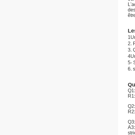
L'a
des
êtr
Le
1Un
2. 
3. 
4Un
5- 
6. 
Qu
Q1:
R1:
Q2:
R2:
Q3:
A3:
stri