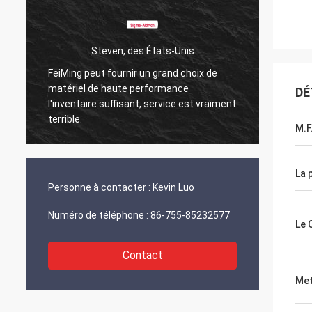
Steven, des États-Unis
FeiMing peut fournir un grand choix de
Tout va
matériel de haute performance
DÉ
Quand j
l'inventaire suffisant, service est vraiment
partag
terrible.
M.F
La 
Personne à contacter :
Kevin Luo
Numéro de téléphone :
86-755-85232577
Le 
Contact
Met