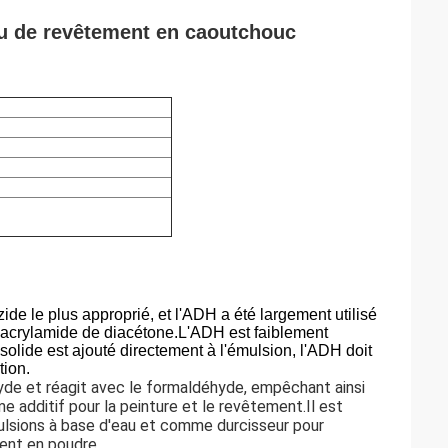
u de revêtement en caoutchouc
ide le plus approprié, et l'ADH a été largement utilisé
l'acrylamide de diacétone.L'ADH est faiblement
 solide est ajouté directement à l'émulsion, l'ADH doit
tion.
yde et réagit avec le formaldéhyde, empêchant ainsi
me additif pour la peinture et le revêtement.Il est
mulsions à base d'eau et comme durcisseur pour
ment en poudre.