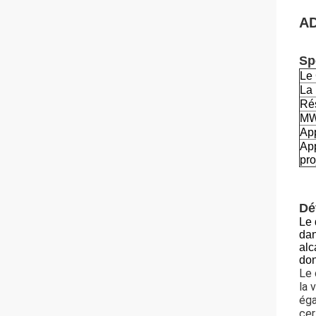
AD
Sp
Le
La 
Rés
M
Ap
App
pro
Dé
Le 
dan
alc
don
Le 
la 
éga
cer