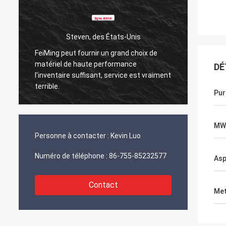
Steven, des États-Unis
FeiMing peut fournir un grand choix de
Tout va
matériel de haute performance
DÉ
Quand j
l'inventaire suffisant, service est vraiment
partag
terrible.
Pur
MW
Personne à contacter :
Kevin Luo
Numéro de téléphone :
86-755-85232577
Asp
Contact
Met