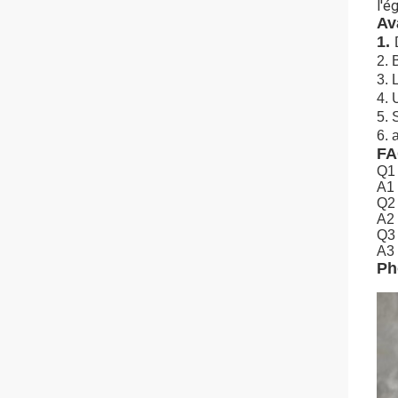
l'é
Av
1.
2.
3. 
4. 
5. 
6. 
F
Q1 
A1 
Q2 
A2 
Q3 
A3 
Ph