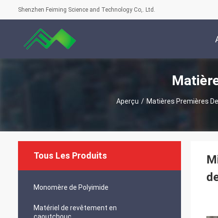
Shenzhen Feiming Science and Technology Co,. Ltd.
Matièr
Aperçu
/
Matières Premières D
Tous Les Produits
Mi
de
Monomère de Polyimide
Matériel de revêtement en
caoutchouc