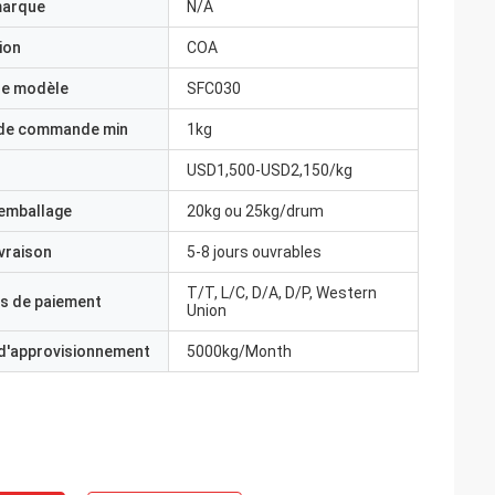
marque
N/A
ion
COA
e modèle
SFC030
 de commande min
1kg
USD1,500-USD2,150/kg
'emballage
20kg ou 25kg/drum
ivraison
5-8 jours ouvrables
T/T, L/C, D/A, D/P, Western
s de paiement
Union
 d'approvisionnement
5000kg/Month