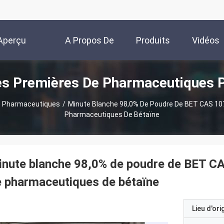
Aperçu
A Propos De
Produits
Vidéos
es Premières De Pharmaceutiques P
Nous
e Pharmaceutiques
/
Minute Blanche 98,0% De Poudre De BET CAS 10
Pharmaceutiques De Bétaïne
nute blanche 98,0% de poudre de BET CA
 pharmaceutiques de bétaïne
Lieu d'ori