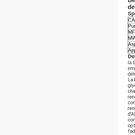
Bé
de
Sp
CA
Pu
MF
M
As
App
De
la 
emp
dét
La 
gly
cha
ren
con
ren
d'A
con
opt
l'a