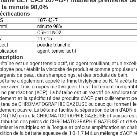
taïne BET CAS 107-43-7 matières premières d
 la minute 98,0%
écifications
107-43-7
S
minute 98%
reté
C5H11NO2
117,15
W
poudre blanche
pect
agent tensio-actif
lication
scription
bétaïne est un agent tensio-actif, un agent mouillant, et un exce
loyée pour établir la viscosité de produit et comme propulseur
ergents de peau, des shampooings, et des produits de bain.
bétaïne a également appelé le trimethylglycine ou N, N, acétat
cine avec trois groupes méthyliques. Il est fortement compatib
îne par réaction (ACP). La bétaïne est un réactif de amélioration 
dement et la spécificité des produits d'ACP, particulièrement pe
tenu de CHROMATOGRAPHIE GAZEUSE ou ceux qui forment les st
dement pauvre. La bétaïne facilite la séparation de brin d'ADN 
DN (TM) entre la CHROMATOGRAPHIE GAZEUSE et aux paires en AD
tribution des paires de CHROMATOGRAPHIE GAZEUSE et d'À-ba
imiser le multiplex et la “longue et précise amplification en cha
ddition de la bétaïne aqueuse de 1.0-1.7 M à un mélange d'ACP 