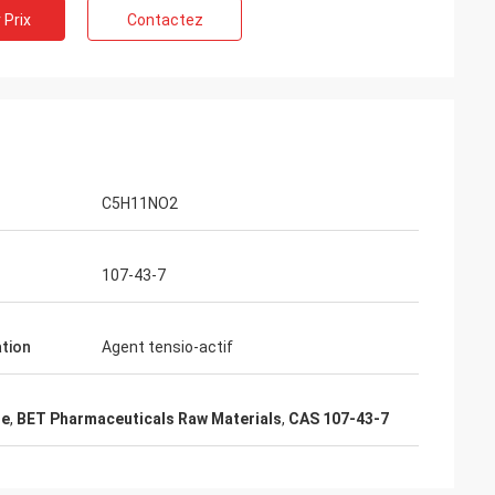
 Prix
Contactez
 Belgique
ice de Feiming
ente, vraiment
ulter, adaptant
livraison, service
C5H11NO2
107-43-7
ation
Agent tensio-actif
ne
,
BET Pharmaceuticals Raw Materials
,
CAS 107-43-7