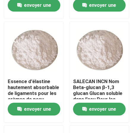
pureté de CAS 17671-
cosmétique de
envoyer une
envoyer une
53-3 de matières
matières premières
premières
pour la peau
Au sujet de nous
demande
demande
Visite d'usine
Contrôle de qualité
Contactez-nous
Essence d'élastine
SALECAN INCN Nom
hautement absorbable
Beta-glucan β-1,3
Demandez une citation
de ligaments pour les
glucan Glucan soluble
crèmes de peau
dans l'eau Pour les
rétablissant
cosmétiques
envoyer une
envoyer une
Monomère de Polyimide
l'élasticité
demande
demande
Matériel de revêtement en caoutchouc