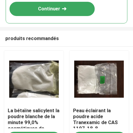
Continuer
produits recommandés
Maison
La bétaïne salicylent la
Peau éclairant la
Produits
poudre blanche de la
poudre acide
minute 99,0%
Tranexamic de CAS
cosmétiques de
1197-18-8
Vidéos