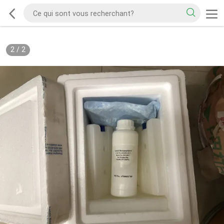
2
/
2