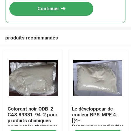
Continuer
produits recommandés
Maison
Colorant noir ODB-2
Le développeur de
Produits
CAS 89331-94-2 pour
couleur BPS-MPE 4-
produits chimiques
[(4-
pour papier thermique
Benzyloxyphenyl)sulfonyl]
Vidéos