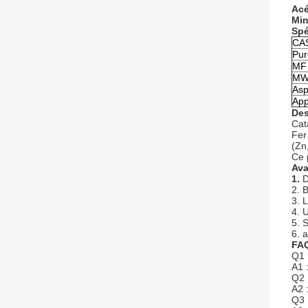
Acé
Min
Spé
CA
Pur
MF
M
Asp
App
Des
Cat
Fer
(Zn
Ce 
Ava
1.
D
2. 
3. 
4. 
5. S
6. 
FA
Q1 :
A1 
Q2 
A2 
Q3 