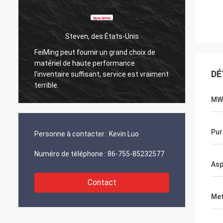
Steven, des États-Unis
FeiMing peut fournir un grand choix de
Tout va
matériel de haute performance
Quand j
DÉ
l'inventaire suffisant, service est vraiment
partag
terrible.
MW
Pur
Personne à contacter :
Kevin Luo
Numéro de téléphone :
86-755-85232577
Asp
Contact
Met