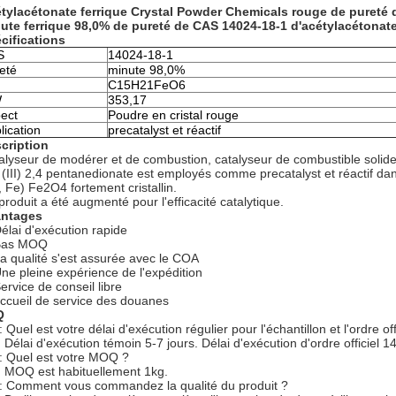
tylacétonate ferrique Crystal Powder Chemicals rouge de pureté 
ute ferrique 98,0% de pureté de CAS 14024-18-1 d'acétylacétonat
cifications
S
14024-18-1
eté
minute 98,0%
C15H21FeO6
W
353,17
ect
Poudre en cristal rouge
lication
precatalyst et réactif
cription
alyseur de modérer et de combustion, catalyseur de combustible solide, a
 (III) 2,4 pentanedionate est employés comme precatalyst et réactif dan
, Fe) Fe2O4 fortement cristallin.
produit a été augmenté pour l'efficacité catalytique.
ntages
élai d'exécution rapide
Bas MOQ
La qualité s'est assurée avec le COA
Une pleine expérience de l'expédition
ervice de conseil libre
accueil de service des douanes
Q
 Quel est votre délai d'exécution régulier pour l'échantillon et l'ordre off
: Délai d'exécution témoin 5-7 jours. Délai d'exécution d'ordre officiel 1
: Quel est votre MOQ ?
: MOQ est habituellement 1kg.
: Comment vous commandez la qualité du produit ?