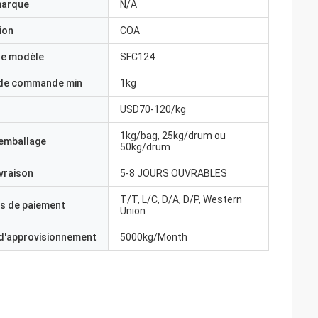
marque
N/A
ion
COA
e modèle
SFC124
 de commande min
1kg
USD70-120/kg
1kg/bag, 25kg/drum ou
'emballage
50kg/drum
ivraison
5-8 JOURS OUVRABLES
T/T, L/C, D/A, D/P, Western
s de paiement
Union
 d'approvisionnement
5000kg/Month