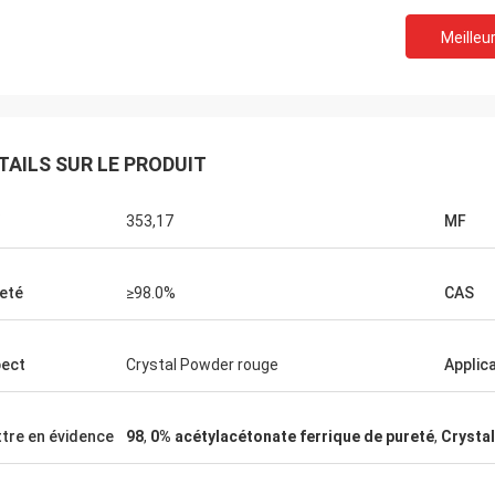
Meilleur
Lara Schenk de
Kurt en Suisse
Il est étonnant que serv
 bien et les gens y travaillent.
pour dépasser notre att
'aurai des nouvelles, je les
TAILS SUR LE PRODUIT
professionnelle sur cons
erai directement avec vous.
aux besoins du client, la 
après-vente.
353,17
MF
eté
≥98.0%
CAS
ect
Crystal Powder rouge
Applic
tre en évidence
98
,
0% acétylacétonate ferrique de pureté
,
Crystal