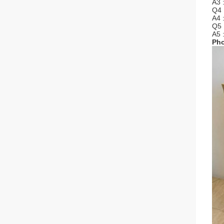
A3 
Q4 
A4 
Q5 
A5 
Pho