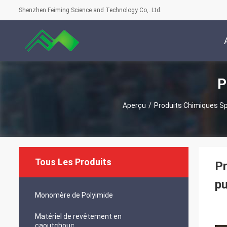
Shenzhen Feiming Science and Technology Co,. Ltd.
P
Aperçu
/
Produits Chimiques S
Tous Les Produits
Pr
pu
Monomère de Polyimide
Matériel de revêtement en
caoutchouc