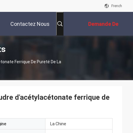
French
Contactez Nous
Demande De
ts
Soumission
tonate Ferrique De Pureté De La
udre d'acétylacétonate ferrique de
gine
La Chine