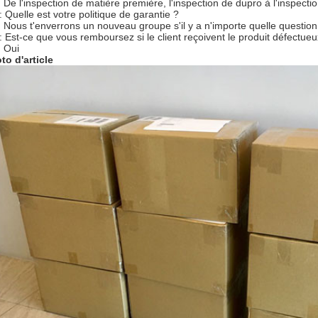
: De l'inspection de matière première, l'inspection de dupro à l'inspectio
: Quelle est votre politique de garantie ?
: Nous t'enverrons un nouveau groupe s'il y a n'importe quelle question
: Est-ce que vous remboursez si le client reçoivent le produit défectu
: Oui
to d'article