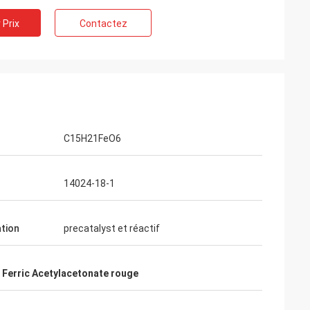
 Prix
Contactez
 Belgique
ice de Feiming
ente, vraiment
ulter, adaptant
livraison, service
C15H21FeO6
14024-18-1
ation
precatalyst et réactif
 Ferric Acetylacetonate rouge