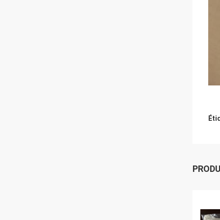
Éti
PROD