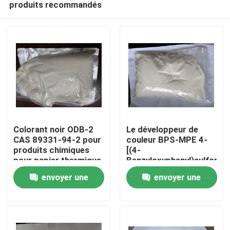
produits recommandés
Colorant noir ODB-2
Le développeur de
CAS 89331-94-2 pour
couleur BPS-MPE 4-
produits chimiques
[(4-
pour papier thermique
Benzyloxyphenyl)sulfonyl]
Maison
et matériaux
à haute stabilité
envoyer une
envoyer une
d'enregistrement
thermique présente
une excellente
Produits
demande
demande
résistance à la
chaleur, ce qui le rend
adapté aux papiers
Vidéos