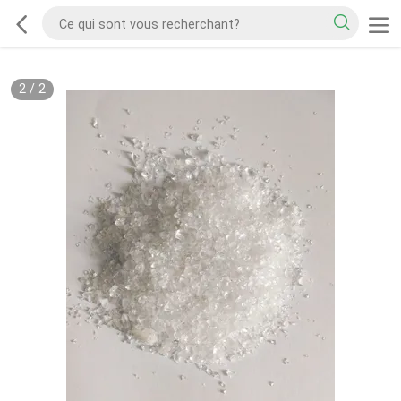
2
/
2