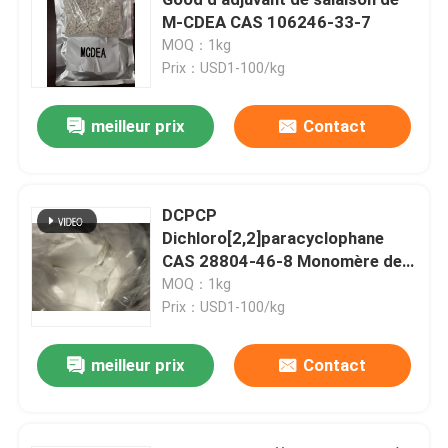
M-CDEA CAS 106246-33-7
MOQ：1kg
Produits chimiques électroniques
Prix：USD1-100/kg
Matériaux photovoltaïques organiques
meilleur prix
Contact
Matériaux d'OLED
DCPCP
Dichloro[2,2]paracyclophane
Matières premières de pharmaceutiques
CAS 28804-46-8 Monomère de
parylène modifié chloré Stabilité
MOQ：1kg
Matières premières de soin personnel
chimique plus forte et meilleures
Prix：USD1-100/kg
propriétés de barrière utilisées
pour le revêtement
meilleur prix
Contact
Matières premières cosmétiques
Supplément nutritionnel de nourriture