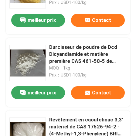
Prix：USD1-100/kg
meilleur prix
Contact
Durcisseur de poudre de Dcd
Dicyandiamide et matière
première CAS 461-58-5 de
stabilisateur
MOQ：1kg
Prix：USD1-100/kg
meilleur prix
Contact
Maison
Produits
Revêtement en caoutchouc 3,3'
matériel de CAS 17526-94-2 -
(4-Methyl-1,3-Phenylene) BRI
Vidéos