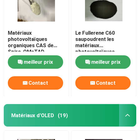
Matériaux
Le Fullerene C60
photovoltaïques
saupoudrent les
organiques CAS de
matériaux
Spiro-OMeTAD
photovoltaïques
207739-72-8
organiques CAS
meilleur prix
meilleur prix
C81H68N4O8
99685-96-8
Contact
Contact
Matériaux d'OLED
(19)