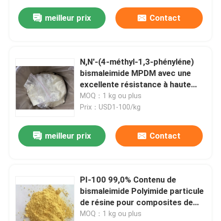
capacité de coloration et à
bonne dispersibilité
meilleur prix
Contact
N,N'-(4-méthyl-1,3-phényléne)
bismaleimide MPDM avec une
excellente résistance à haute
température, résistance à
MOQ：1 kg ou plus
l'oxydation et résistance aux
Prix：USD1-100/kg
rayonnements
meilleur prix
Contact
PI-100 99,0% Contenu de
bismaleimide Polyimide particule
de résine pour composites de
résine et agent de liaison
MOQ：1 kg ou plus