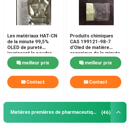
Les matériaux HAT-CN
Produits chimiques
de la minute 99,5%
CAS 199121-98-7
OLED de pureté
d'Oled de matière
jaunissent la poudre
organique de la minute
CAS 105598-27-4
99% DNTPD Oled de
meilleur prix
meilleur prix
pureté
Contact
Contact
Matières premières de pharmaceutiques
(46)