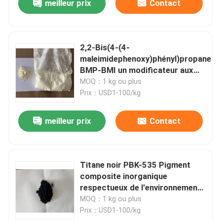
meilleur prix
Contact
2,2-Bis(4-(4-
maleimidephenoxy)phényl)propane
BMP-BMI un modificateur aux
propriétés mécaniques
MOQ：1 kg ou plus
exceptionnelles, haute résistance
Prix：USD1-100/kg
à l'usure de l'isolation électrique
utilisé pour les matériaux
meilleur prix
Contact
polymères et les nouveaux types
de caoutchouc
Titane noir PBK-535 Pigment
composite inorganique
respectueux de l'environnement,
non toxique et résistant aux
MOQ：1 kg ou plus
températures élevées, à forte
Prix：USD1-100/kg