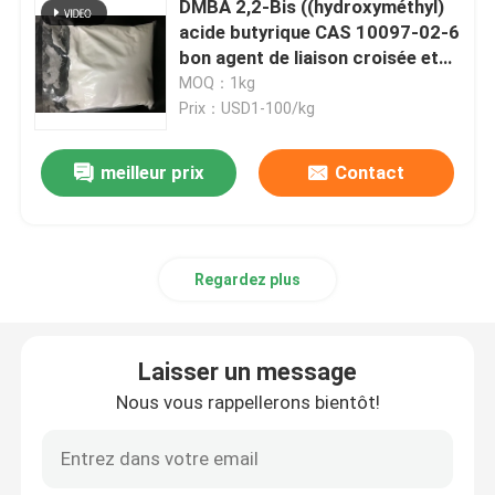
DMBA 2,2-Bis ((hydroxyméthyl)
acide butyrique CAS 10097-02-6
Produits chimiques spéciaux
bon agent de liaison croisée et
hydrophile ou utilisé pour
MOQ：1kg
produire un système à haute
Prix：USD1-100/kg
molécule à base d'eau
meilleur prix
Contact
Regardez plus
Laisser un message
Nous vous rappellerons bientôt!