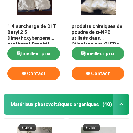
1 4 surcharge de Di T
produits chimiques de
Butyl 2 5
poudre de α-NPB
Dimethoxybenzene
utilisés dans
protègent l'additif
l'électronique OLEDs
d'électrolyte
CAS 123847-85-8
meilleur prix
meilleur prix
Contact
Contact
Matériaux photovoltaïques organiques
(40)