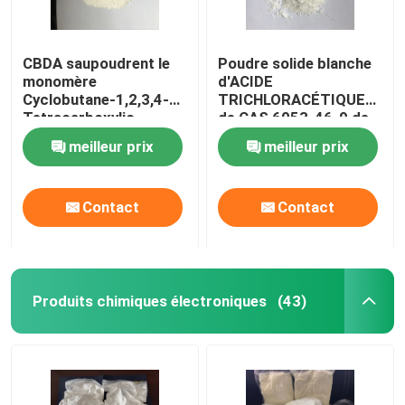
CBDA saupoudrent le
Poudre solide blanche
monomère
d'ACIDE
Cyclobutane-1,2,3,4-
TRICHLORACÉTIQUE
Tetracarboxylic
de CAS 6053-46-9 de
Dianhydride de
monomère de
meilleur prix
meilleur prix
Polyimide de CAS
Polyimide de la minute
4415-87-6
99% de pureté
Contact
Contact
Produits chimiques électroniques
(43)