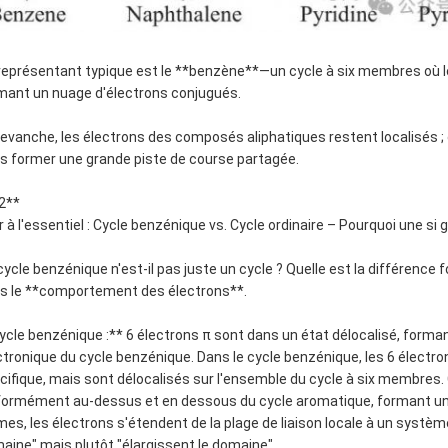
représentant typique est le **benzène**—un cycle à six membres où le
mant un nuage d'électrons conjugués.
revanche, les électrons des composés aliphatiques restent localisés ;
s former une grande piste de course partagée.
2**
er à l'essentiel : Cycle benzénique vs. Cycle ordinaire – Pourquoi une si
cycle benzénique n'est-il pas juste un cycle ? Quelle est la différence 
s le **comportement des électrons**.
ycle benzénique :** 6 électrons π sont dans un état délocalisé, formant
ctronique du cycle benzénique. Dans le cycle benzénique, les 6 électro
cifique, mais sont délocalisés sur l'ensemble du cycle à six membres. C
formément au-dessus et en dessous du cycle aromatique, formant un 
mes, les électrons s'étendent de la plage de liaison locale à un système
aine" mais plutôt "élargissent le domaine".