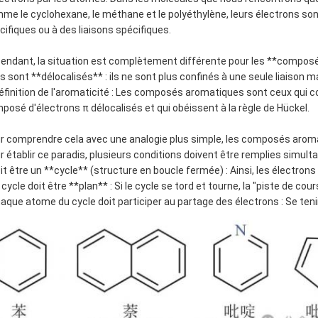
me le cyclohexane, le méthane et le polyéthylène, leurs électrons s
cifiques ou à des liaisons spécifiques.
endant, la situation est complètement différente pour les **composé
s sont **délocalisés** : ils ne sont plus confinés à une seule liaison
définition de l'aromaticité : Les composés aromatiques sont ceux qui
posé d'électrons π délocalisés et qui obéissent à la règle de Hückel.
r comprendre cela avec une analogie plus simple, les composés arom
r établir ce paradis, plusieurs conditions doivent être remplies simult
oit être un **cycle** (structure en boucle fermée) : Ainsi, les électron
 cycle doit être **plan** : Si le cycle se tord et tourne, la "piste de cou
haque atome du cycle doit participer au partage des électrons : Se ten