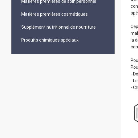
Matières premières de soin personnel
com
spé
Matières premières cosmétiques
Cep
Supplément nutritionnel de nourriture
mai
Produits chimiques spéciaux
la 
com
Pou
Pou
- D
- Le
- C