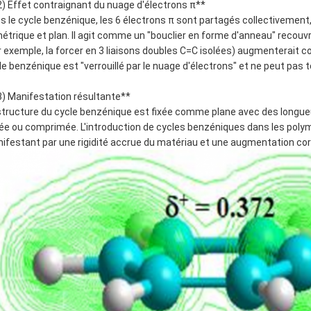
2) Effet contraignant du nuage d'électrons π**
s le cycle benzénique, les 6 électrons π sont partagés collectivement
étrique et plan. Il agit comme un "bouclier en forme d'anneau" recouvr
r exemple, la forcer en 3 liaisons doubles C=C isolées) augmenterait 
le benzénique est "verrouillé par le nuage d'électrons" et ne peut pas
3) Manifestation résultante**
structure du cycle benzénique est fixée comme plane avec des longueur
rée ou comprimée. L'introduction de cycles benzéniques dans les polym
ifestant par une rigidité accrue du matériau et une augmentation cor