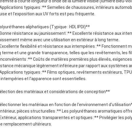
xtrémité à courte longueur d'onde de la lumière visible (lumière bleu-v
*Applications typiques :** Semelles de chaussures, intérieurs automobi
uise et l'exposition aux UV forts est peu fréquente.
olyuréthanes aliphatiques (Typique : HDI, IPDI)**
*Bonne résistance au jaunissement :** Excellente résistance aux intem
nissement même avec une utilisation en extérieur à long terme.
*Excellente flexibilité et résistance aux intempéries :** Fonctionnent 
g terme et une grande transparence, telles que les revêtements, les fil
*Inconvénients :** Coûts de matières premières plus élevés, exigence
istance mécanique légèrement inférieure par rapport aux systèmes a
*Applications typiques :** Films optiques, revêtements extérieurs, TPU 
 intempéries et l'apparence sont essentielles.
élection des matériaux et considérations de conception**
électionner les matériaux en fonction de l'environnement d'utilisation
*Intérieur, pièces structurelles :** Les polyuréthanes aromatiques offre
*Extérieur, applications transparentes et optiques :** Privilégier les p
de remplacement ultérieurs.