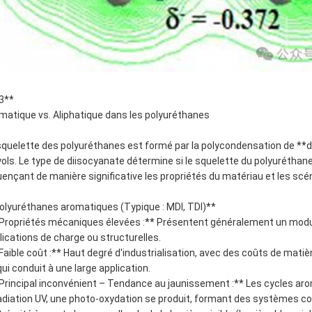
3**
matique vs. Aliphatique dans les polyuréthanes
squelette des polyuréthanes est formé par la polycondensation de **dii
yols. Le type de diisocyanate détermine si le squelette du polyurétha
luençant de manière significative les propriétés du matériau et les scén
olyuréthanes aromatiques (Typique : MDI, TDI)**
*Propriétés mécaniques élevées :** Présentent généralement un module
lications de charge ou structurelles.
*Faible coût :** Haut degré d'industrialisation, avec des coûts de mati
qui conduit à une large application.
*Principal inconvénient – Tendance au jaunissement :** Les cycles 
rradiation UV, une photo-oxydation se produit, formant des systèmes 