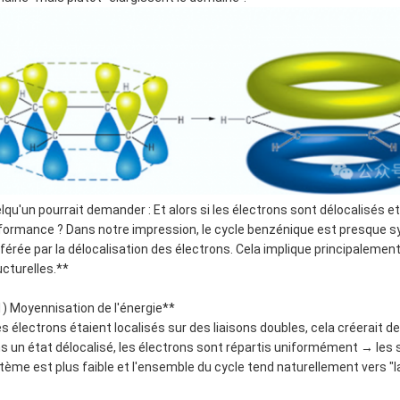
lqu'un pourrait demander : Et alors si les électrons sont délocalisés et
formance ? Dans notre impression, le cycle benzénique est presque syno
férée par la délocalisation des électrons. Cela implique principalement
ucturelles.**
1) Moyennisation de l'énergie**
les électrons étaient localisés sur des liaisons doubles, cela créerait 
s un état délocalisé, les électrons sont répartis uniformément → les s
tème est plus faible et l'ensemble du cycle tend naturellement vers "la