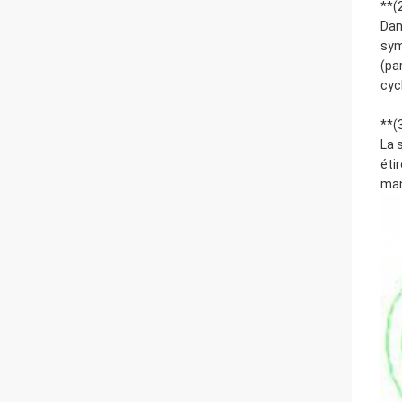
**(
Dan
sym
(pa
cyc
**(
La 
éti
man