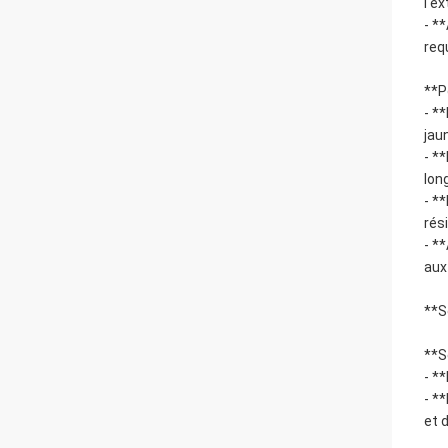
l'e
- *
req
**P
- *
jau
- *
lon
- *
rés
- *
aux
**S
**S
- *
- *
et 