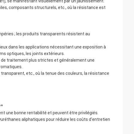
iolet), se manifestant visuellement par un jaunissement.
les, composants structurels, etc., où la résistance est
péries ; les produits transparents résistent au
mieux dans les applications nécessitant une exposition à
ms optiques, les joints extérieurs.
s de traitement plus strictes et généralement une
romatiques.
transparent, etc., où la tenue des couleurs, la résistance
**
nt une bonne rentabilité et peuvent être privilégiés.
olyuréthanes aliphatiques pour réduire les coûts d'entretien