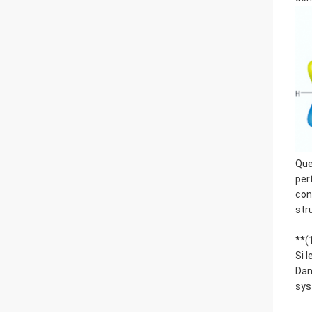
Que
per
con
str
**(
Si 
Dan
sys