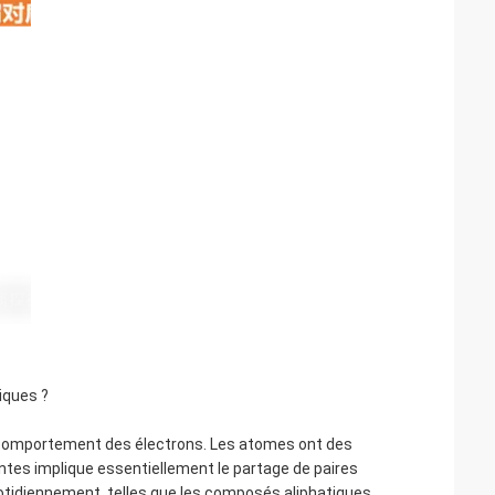
iques ?
 comportement des électrons. Les atomes ont des
entes implique essentiellement le partage de paires
otidiennement, telles que les composés aliphatiques