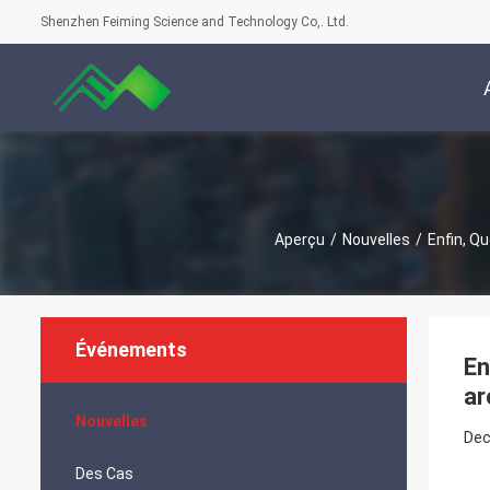
Shenzhen Feiming Science and Technology Co,. Ltd.
Aperçu
/
Nouvelles
/
Enfin, Q
Événements
En
ar
Nouvelles
Dec
Des Cas