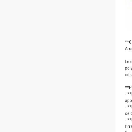
**0
Aro
Le 
pol
inf
**P
- *
app
- *
ce 
- *
l'i