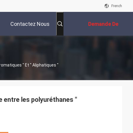
French
Contactez Nous
Demande De
Soumission
omatiques " Et " Aliphatiques "
e entre les polyuréthanes "