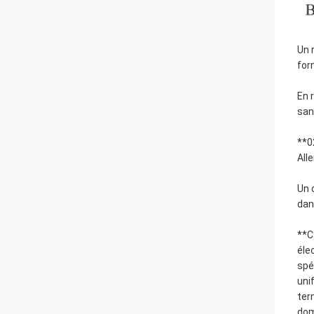
Un 
for
En 
san
**0
All
Un 
dan
**C
éle
spé
uni
ter
dom