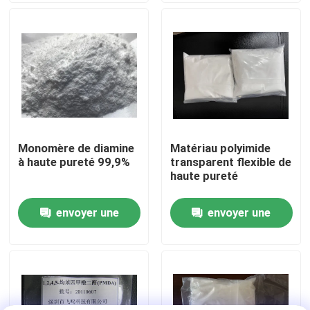
difficiles
Au sujet de nous
Visite d'usine
Contrôle de qualité
Monomère de diamine
Matériau polyimide
à haute pureté 99,9%
transparent flexible de
Contactez-nous
haute pureté
envoyer une
envoyer une
Demandez une citation
demande
demande
Monomère de Polyimide
Matériel de revêtement en caoutchouc