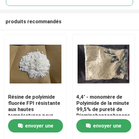
produits recommandés
Résine de polyimide
4,4' - monomère de
Maison
fluorée FPI résistante
Polyimide de la minute
aux hautes
99,5% de pureté de
températures pour
Diaminobenzophenone
Produits
l'isolation électrique
CAS 611-98-3
envoyer une
envoyer une
et la stabilité en
environnements
Vidéos
demande
demande