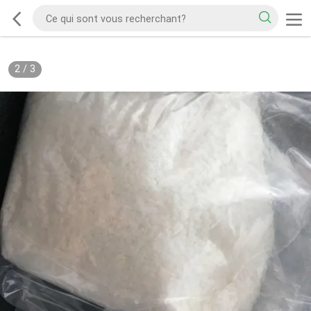
2
/
3