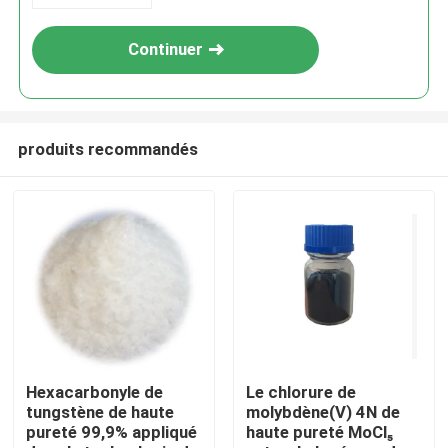
Continuer
produits recommandés
Maison
Produits
Hexacarbonyle de
Le chlorure de
tungstène de haute
molybdène(V) 4N de
pureté 99,9% appliqué
haute pureté MoCl₅
Vidéos