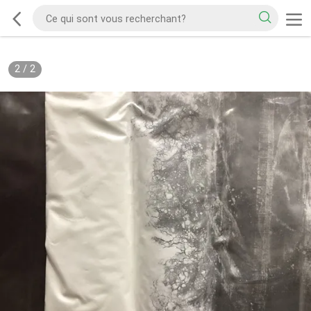
2
/
2