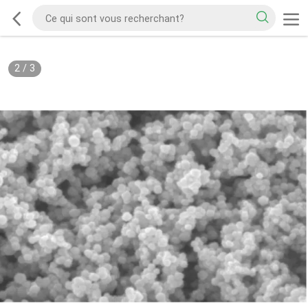
2
/
3