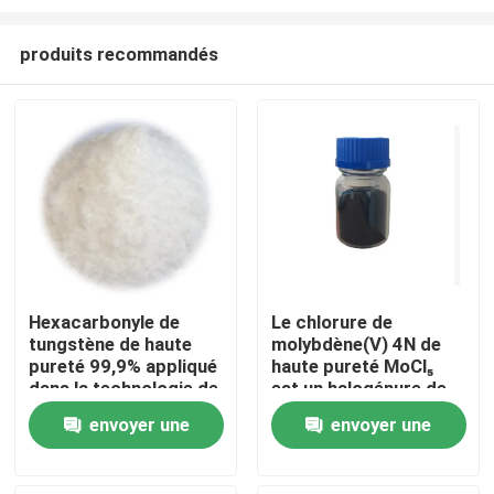
produits recommandés
Hexacarbonyle de
Le chlorure de
tungstène de haute
molybdène(V) 4N de
Maison
pureté 99,9% appliqué
haute pureté MoCl₅
dans la technologie de
est un halogénure de
dépôt de couche
métal de transition
Produits
envoyer une
envoyer une
atomique avec
polyvalent connu pour
d'excellentes
sa forte acidité de
demande
demande
propriétés électriques
Lewis et son rôle
Vidéos