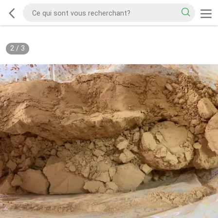
2
/
3