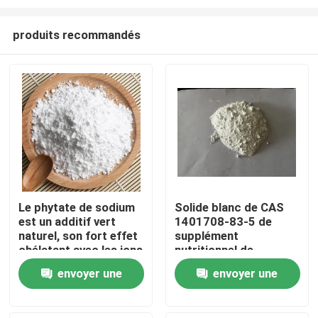
produits recommandés
Le phytate de sodium
Solide blanc de CAS
est un additif vert
1401708-83-5 de
Maison
naturel, son fort effet
supplément
chélatant avec les ions
nutritionnel de
métalliques, ses
nourriture de Dihexa
Produits
envoyer une
envoyer une
puissantes propriétés
antioxydantes et
demande
demande
protectrices de la
Vidéos